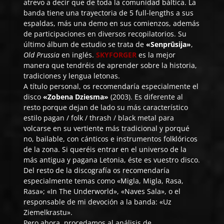
atrevo a decir que de toda la comunidad báltica. La
banda tiene una trayectoria de 5 full-lengths a sus
espaldas, más una demo en sus comienzos, además
de participaciones en diversos recopilatorios. Su
último álbum de estudio se trata de
«Senprūsija»
,
Old Prussia
en inglés.
SKYFORGER
es la mejor
manera que tendréis de aprender sobre la historia,
tradiciones y lengua letonas.
A título personal, os recomendaría especialmente el
disco
«Zobena Dziesma»
(2003). Es diferente al
resto porque dejan de lado su más característico
estilo pagan / folk / thrash / black metal para
volcarse en su vertiente más tradicional y porqué
no, bailable, con cánticos e instrumentos folklóricos
de la zona. Si queréis entrar en el universo de la
más antigua y pagana Letonia, éste es vuestro disco.
Del resto de la discografía os recomendaría
especialmente temas como «Migla, Migla, Rasa,
Rasa»; «In The Underworld», «Naves Sala», o el
responsable de mi devoción a la banda: «Uz
Ziemelkrastu».
Pero ahora, procedamos al análisis de