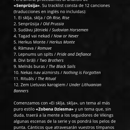
«Senprūsija»
. Su tracklist consta de 12 canciones
(traducciones en inglés no incluidas):
1. Ei skīja, skīja /
Oh Rise, Rise
2. Senprūsija /
Old Prussia
3. Sudāvu jātnieki /
Sudovian Horsemen
4. Tagad vai nekad /
Now or Never
5. Herkus Monte /
Herkus Monte
6. Rāmava /
Romuve
7. Lepnums un spīts /
Pride and Defiance
8. Divi brāļi /
Two Brothers
9. Melnās buras /
The Black Sails
10. Nekas nav aizmirsts /
Nothing is Forgotten
11. Rituāls /
The Ritual
12. Zem Lietuvas karogiem /
Under Lithuanian
Banners
Comenzamos con «Ei skīja, skīja», un tema al más
puro estilo
«Zobena Dziesma»
y un tema que, sin
duda, traerá a la mente a los seguidores de Vikings
algunas escenas de la serie y os pondrá los pelos de
punta. Cánticos que atravesarán vuestros tímpanos