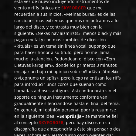
esta vez de nuevo incluyendo instrumentos de
viento y riffs únicos de
SKYFORGER
que me
recuerdan a sus inicios. «Melnās buras» es de las
canciones más extremas que nos encontramos a lo
largo del disco, y contrasta muy bien con la
siguiente, «Nekas nav aizmirsts», menos black y más
pagan metal y con más cambios de dirección.
«Rituāls» es un tema sin línea vocal, supongo que
para hacer honor a su título, pero no me llama
mucho la atención. Redondean el disco con «Zem
Lietuvas karogiem», donde los primeros 3 minutos
encajarían bajo mi opinión sobre «Sudāvu jātnieki»
o «Lepnums un spīts», pero luego ralentizan los riffs
para introducir unos coros que suenan como
llamadas a dioses antiguos. Así continuarán sin el
soporte de ningún instrumento conforme van
gradualmente silenciándose hasta el final del tema.
En general, mi opinión personal podría resumirse
en la siguiente idea:
«Senprūsija»
se mantiene fiel
al concepto
SKYFORGER
, pero hay discos en su
discografía que antepondría a éste sin pensarlo dos
veces. ¡Ahora es vuestro turno como oyentes dar