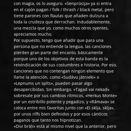
con magia, os lo aseguro. «Senprūsija» ya si entra
en el cajón pagan / folk / thrash / black metal, pero
tiene parones con flautas que añaden dulzura a
toda la crudeza que derrochan. Indudablemente,
una mezcla que yo, como muchos otros oyentes,
apreciamos mucho.
Por supuesto, tengo que añadir que para una
persona que no entiende la lengua, las canciones
pierden gran parte del encanto, básicamente
porque uno de los objetivos de esta banda es la
reivindicación de sus costumbres e historia. Por eso,
canciones que no contengan ningún elemento que
llame la atención, como «Sudāvu jātnieki» o
«Lepnums un spīts», pueden pasar algo
desapercibidas. Sin embargo, «Tagad vai nekad»
sobresale por sus cambios rítmicos, «Herkus Monte»
por un estribillo potente y pegadizo, y «Rāmava» se
coloca entre mis favoritas junto con «Ei skīja, skīja»,
por unos riffs bien definidos y por esos cánticos
paganos que tanto nos hipnotizan.
«Divi brāļi» está al mismo nivel que la anterior, pero