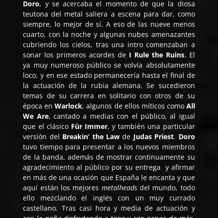
Doro
, y se acercaba el momento de que la diosa
teutona del metal saliera a escena para dar, como
siempre, lo mejor de sí. A eso de las nueve menos
cuarto, con la noche y algunas nubes amenazantes
cubriendo los cielos, tras una intro comenzaban a
sonar los primeros acordes de
I Rule the Ruins
. El
ya muy numeroso público se volvía absolutamente
loco, y en ese estado permanecería hasta el final de
la actuación de la rubia alemana. Se sucedieron
temas de su carrera en solitario con otros de su
época en
Warlock
, algunos de ellos míticos como
All
We Are
, cantado a medias con el público, al igual
que el clásico
Für Immer
, y también una particular
versión del
Breakin’ the Law
de
Judas Priest
.
Doro
tuvo tiempo para presentar a los nuevos miembros
de la banda, además de mostrar continuamente su
agradecimiento al público por su entrega y afirmar
en más de una ocasión que España le encanta y que
aquí están los mejores
metalheads
del mundo, todo
ello mezclando el inglés con un muy currado
castellano. Tras casi hora y media de actuación y