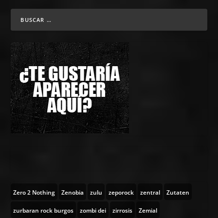
Zero 2 Nothing
Zenobia
zulu
zeporock
zentral
Zutaten
zurbaran rock burgos
zombi dei
zirrosis
Zemial