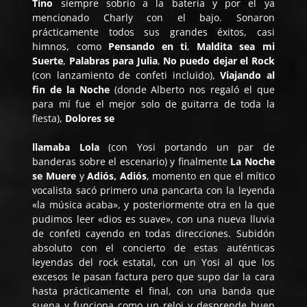
Tino
siempre sobrio a la batería y por el ya
mencionado Charly con el bajo. Sonaron
prácticamente todos sus grandes éxitos, casi
himnos, como
Pensando en ti
,
Maldita sea mi
Suerte
,
Palabras para Julia
,
No puedo dejar el Rock
(con lanzamiento de confeti incluido),
Viajando al
fin de la Noche
(donde Alberto nos regaló el que
para mí fue el mejor solo de guitarra de toda la
fiesta),
Dolores se
llamaba Lola
(con Yosi portando un par de
banderas sobre el escenario) y finalmente
La Noche
se Muere
y
Adiós, Adiós
, momento en que el mítico
vocalista sacó primero una pancarta con la leyenda
«la música acaba», y posteriormente otra en la que
pudimos leer «dios es suave», con una nueva lluvia
de confeti cayendo en todas direcciones. Subidón
absoluto con el concierto de estas auténticas
leyendas del rock estatal, con un Yosi al que los
excesos le pasan factura pero que supo dar la cara
hasta prácticamente el final, con una banda que
suena y funciona como un reloj y desprende buen