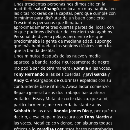
Unas trescientas personas nos dimos cita en la
madrileña
sala Changó
, un local no muy habitual en
las citas rockeras de la capital, pero que cumple con
lo mínimo para disfrutar de un buen concierto.
Trescientas personas que llenaban
aproximadamente tres cuartas partes del local, con
lo que pudimos disfrutar del concierto sin agobios.
Personal de diverso pelaje, pero entre los que
predominaba la gente de mediana edad, supongo
que más habituada a los sonidos clásicos como los
que la banda destila.
Unos minutos después de las nueve y media
aparece la banda, todos rigurosamente de negro
(no podía ser de otra manera).
Ronnie
a las voces,
Tony Hernando
a las seis cuerdas, y J
avi García
y
Andy C
. encargados de cubrir las espaldas con su
contundente base rítmica. Avasallador comienzo.
Repaso general a sus dos trabajos hasta ahora
editados. Heavy Metal de corte clásico, que a mí,
particularmente, me recuerda bastante a los
Sabbath
de las eras
Ronnie James Dio
y, por qué no
decirlo, a esa etapa más oscura con
Tony Martin
a
las voces. Metal épico y denso, con algunos toques
góticos a lo
Paradise Lost
(esos bases pregrabadas