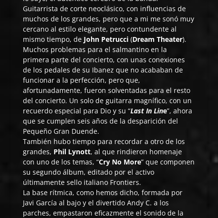
Guitarrista de corte neoclásico, con influencias de
muchos de los grandes, pero que a mi me sonó muy
cercano al estilo elegante, pero contundente al
mismo tiempo, de
John Petrucci
(
Dream Theater
).
Muchos problemas para el salmantino en la
primera parte del concierto, con unas conexiones
de los pedales de su Ibanez que no acababan de
funcionar a la perfección, pero que,
afortunadamente, fueron solventadas para el resto
del concierto. Un solo de guitarra magnífico, con un
recuerdo especial para Dio y su “
Last In Lin
e
”, ahora
que se cumplen seis años de la desparición del
Pequeño Gran Duende.
También hubo tiempo para recordar a otro de los
grandes,
Phil Lynott
, al que rindieron homenaje
con uno de los temas, “
Cry No More
” que componen
su segundo álbum, editado por el activo
últimamente sello italiano Frontiers.
La base rítmica, como hemos dicho, formada por
Javi García al bajo y el divertido Andy C. a los
parches, empastaron eficazmente el sonido de la