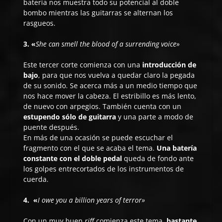
batería nos muestra todo su potencial al doble
bombo mientras las guitarras se alternan los
rasgueos.
3. «
She can smell the blood of a surrending voice»
Este tercer corte comienza con una
introducción de
bajo
, para que nos vuelva a quedar claro la pegada
de su sonido. Se acerca más a un medio tiempo que
nos hace mover la cabeza. El estribillo es más lento,
de nuevo con arpegios. También cuenta con un
estupendo sólo de guitarra
y una parte a modo de
puente después.
En más de una ocasión se puede escuchar el
fragmento con el que se acaba el tema.
Una batería
constante con el doble pedal
queda de fondo ante
los golpes entrecortados de los instrumentos de
cuerda.
4. «
I owe you a billion years of terror»
Con un muy buen
riff
comienza este tema,
bastante