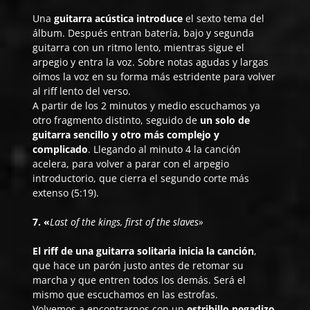
Una
guitarra acústica introduce
el sexto tema del
álbum. Después entran batería, bajo y segunda
guitarra con un ritmo lento, mientras sigue el
arpegio y entra la voz. Sobre notas agudas y largas
oímos la voz en su forma más estridente para volver
al riff lento del verso.
A partir de los 2 minutos y medio escuchamos ya
otro fragmento distinto, seguido de
un solo de
guitarra sencillo y otro más complejo y
complicado
. Llegando al minuto 4 la canción
acelera, para volver a parar con el arpegio
introductorio, que cierra el segundo corte más
extenso (5:19).
7. «
Last of the kings, first of the slaves»
El riff de una guitarra solitaria inicia la canción
,
que hace un parón justo antes de retomar su
marcha y que entren todos los demás. Será el
mismo que escuchamos en las estrofas.
Volvemos a encontrarnos con un
estribillo pegadizo