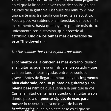
en el que la linea de la voz coincide con los golpes
agudos de la guitarra. Después del minuto 2, hay
una parte más tranquila con la guitarra acústica.
Poco a poco va subiendo la intensidad de los demás
instrumentos, hasta que hay otro puente más duro,
únicamente con distorsión, que precede al
estribillo.
Uno de los temas más destacados de
este “The downfall»
.
8.
«The shadow that I cast is yours, not mine»
El comienzo de la canción es más extraño
, debido
a la guitarra, que lleva un ritmo entrecortado y que
va insertando notas agudas entre los sonidos
graves. Antes de llegar al minuto hay un
fragmento
bien elaborado, con un punteo de guitarra y una
buena base rítmica
que suena a la par que la voz.
Casi a la mitad del tema se queda una guitarra sola,
dando paso a un
puente rápido, de esos para
mover la cabeza
. Y para no dejar de hacer
headbangging
, el bajo en este caso es el que se