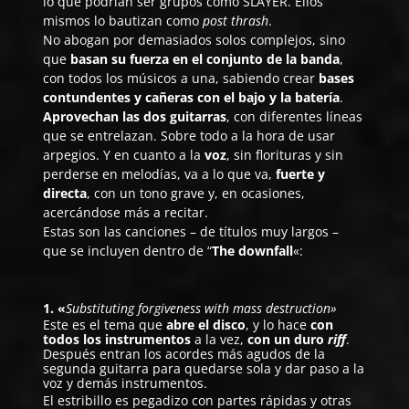
lo que podrían ser grupos como SLAYER. Ellos
mismos lo bautizan como
post thrash
.
No abogan por demasiados solos complejos, sino
que
basan su fuerza en el conjunto de la banda
,
con todos los músicos a una, sabiendo crear
bases
contundentes y cañeras con el bajo y la batería
.
Aprovechan las dos guitarras
, con diferentes líneas
que se entrelazan. Sobre todo a la hora de usar
arpegios. Y en cuanto a la
voz
, sin florituras y sin
perderse en melodías, va a lo que va,
fuerte y
directa
, con un tono grave y, en ocasiones,
acercándose más a recitar.
Estas son las canciones – de títulos muy largos –
que se incluyen dentro de “
The downfall
«:
1. «
Substituting forgiveness with mass destruction»
Este es el tema que
abre el disco
, y lo hace
con
todos los instrumentos
a la vez,
con un duro
riff
.
Después entran los acordes más agudos de la
segunda guitarra para quedarse sola y dar paso a la
voz y demás instrumentos.
El estribillo es pegadizo con partes rápidas y otras