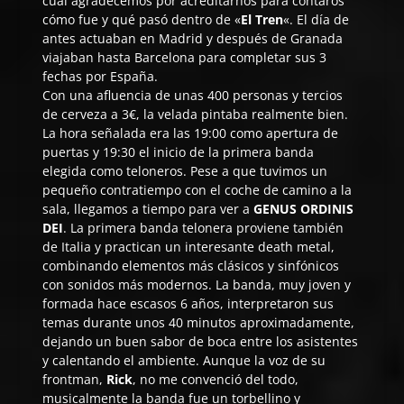
cual agradecemos por acreditarnos para contaros
cómo fue y qué pasó dentro de «
El Tren
«. El día de
antes actuaban en Madrid y después de Granada
viajaban hasta Barcelona para completar sus 3
fechas por España.
Con una afluencia de unas 400 personas y tercios
de cerveza a 3€, la velada pintaba realmente bien.
La hora señalada era las 19:00 como apertura de
puertas y 19:30 el inicio de la primera banda
elegida como teloneros. Pese a que tuvimos un
pequeño contratiempo con el coche de camino a la
sala, llegamos a tiempo para ver a
GENUS ORDINIS
DEI
. La primera banda telonera proviene también
de Italia y practican un interesante death metal,
combinando elementos más clásicos y sinfónicos
con sonidos más modernos. La banda, muy joven y
formada hace escasos 6 años, interpretaron sus
temas durante unos 40 minutos aproximadamente,
dejando un buen sabor de boca entre los asistentes
y calentando el ambiente. Aunque la voz de su
frontman,
Rick
, no me convenció del todo,
musicalmente la banda fue un torbellino y