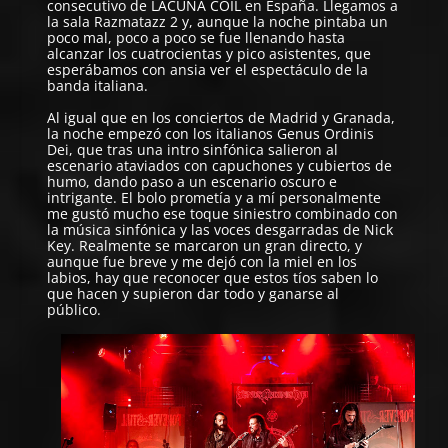
consecutivo de
LACUNA COIL
en España. Llegamos a
la sala Razmatazz 2 y, aunque la noche pintaba un
poco mal, poco a poco se fue llenando hasta
alcanzar los cuatrocientas y pico asistentes, que
esperábamos con ansia ver el espectáculo de la
banda italiana.
Al igual que en los conciertos de Madrid y Granada,
la noche empezó con los italianos Genus Ordinis
Dei, que tras una intro sinfónica salieron al
escenario ataviados con capuchones y cubiertos de
humo, dando paso a un escenario oscuro e
intrigante. El bolo prometía y a mí personalmente
me gustó mucho ese toque siniestro combinado con
la música sinfónica y las voces desgarradas de Nick
Key. Realmente se marcaron un gran directo, y
aunque fue breve y me dejó con la miel en los
labios, hay que reconocer que estos tíos saben lo
que hacen y supieron dar todo y ganarse al
público.