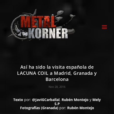
Así ha sido la visita española de
LACUNA COIL a Madrid, Granada y
Barcelona
Nov 28, 2016
Texto
por:
@JaviGCarballal
,
Rubén Montejo
y
Mely
S.P
Fotografías (Granada)
por:
Rubén Montejo