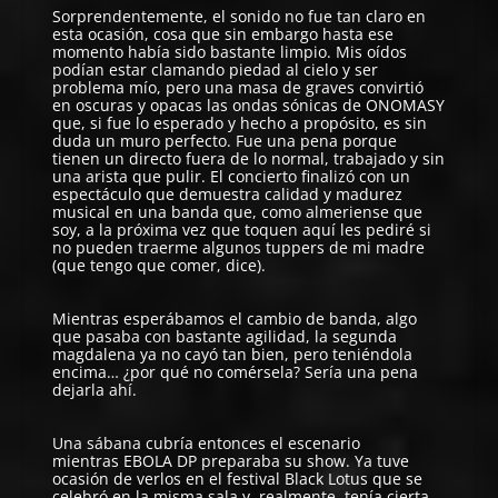
Sorprendentemente, el sonido no fue tan claro en
esta ocasión, cosa que sin embargo hasta ese
momento había sido bastante limpio. Mis oídos
podían estar clamando piedad al cielo y ser
problema mío, pero una masa de graves convirtió
en oscuras y opacas las ondas sónicas de ONOMASY
que, si fue lo esperado y hecho a propósito, es sin
duda un muro perfecto. Fue una pena porque
tienen un directo fuera de lo normal, trabajado y sin
una arista que pulir. El concierto finalizó con un
espectáculo que demuestra calidad y madurez
musical en una banda que, como almeriense que
soy, a la próxima vez que toquen aquí les pediré si
no pueden traerme algunos tuppers de mi madre
(que tengo que comer, dice).
Mientras esperábamos el cambio de banda, algo
que pasaba con bastante agilidad, la segunda
magdalena ya no cayó tan bien, pero teniéndola
encima… ¿por qué no comérsela? Sería una pena
dejarla ahí.
Una sábana cubría entonces el escenario
mientras
EBOLA DP
preparaba su show. Ya tuve
ocasión de verlos en el festival
Black Lotus
que se
celebró en la misma sala y, realmente, tenía cierta