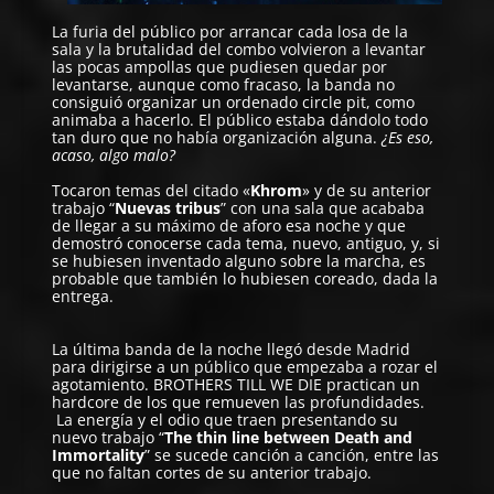
La furia del público por arrancar cada losa de la
sala y la brutalidad del combo volvieron a levantar
las pocas ampollas que pudiesen quedar por
levantarse, aunque como fracaso, la banda no
consiguió organizar un ordenado circle pit, como
animaba a hacerlo. El público estaba dándolo todo
tan duro que no había organización alguna.
¿Es eso,
acaso, algo malo?
Tocaron temas del citado «
Khrom
» y de su anterior
trabajo “
Nuevas tribus
” con una sala que acababa
de llegar a su máximo de aforo esa noche y que
demostró conocerse cada tema, nuevo, antiguo, y, si
se hubiesen inventado alguno sobre la marcha, es
probable que también lo hubiesen coreado, dada la
entrega.
La última banda de la noche llegó desde Madrid
para dirigirse a un público que empezaba a rozar el
agotamiento.
BROTHERS TILL WE DIE
practican un
hardcore de los que remueven las profundidades.
La energía y el odio que traen presentando su
nuevo trabajo “
The thin line between Death and
Immortality
” se sucede canción a canción, entre las
que no faltan cortes de su anterior trabajo.