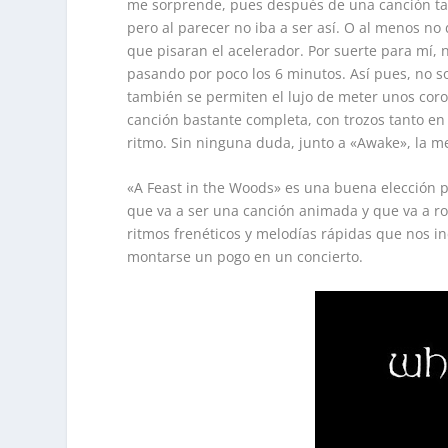
me sorprende, pues después de una canción tan
pero al parecer no iba a ser así. O al menos 
que pisaran el acelerador. Por suerte para mí, 
pasando por poco los 6 minutos. Así pues, no s
también se permiten el lujo de meter unos cor
canción bastante completa, con trozos tanto en 
ritmo. Sin ninguna duda, junto a «Awake», la m
«A Feast in the Woods» es una buena elección p
que va a ser una canción animada y que va a ro
ritmos frenéticos y melodías rápidas que nos in
montarse un pogo en un concierto.