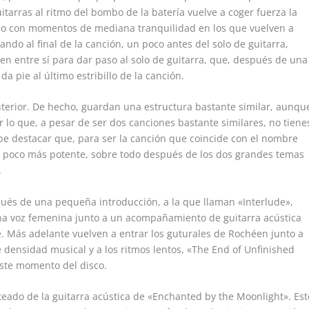
itarras al ritmo del bombo de la batería vuelve a coger fuerza la
ndo con momentos de mediana tranquilidad en los que vuelven a
gando al final de la canción, un poco antes del solo de guitarra,
n entre sí para dar paso al solo de guitarra, que, después de una
a pie al último estribillo de la canción.
terior. De hecho, guardan una estructura bastante similar, aunqu
or lo que, a pesar de ser dos canciones bastante similares, no tiene
e destacar que, para ser la canción que coincide con el nombre
 poco más potente, sobre todo después de los dos grandes temas
.
ués de una pequeña introducción, a la que llaman «Interlude»,
na voz femenina junto a un acompañamiento de guitarra acústica
le. Más adelante vuelven a entrar los guturales de Rochéen junto a
ve densidad musical y a los ritmos lentos, «The End of Unfinished
este momento del disco.
teado de la guitarra acústica de «Enchanted by the Moonlight». Est