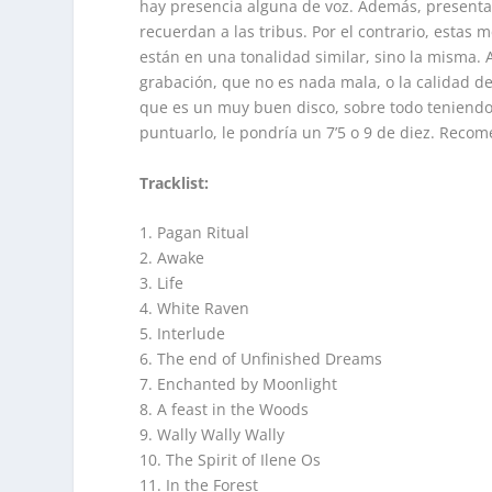
hay presencia alguna de voz. Además, presenta
recuerdan a las tribus. Por el contrario, estas
están en una tonalidad similar, sino la misma. 
grabación, que no es nada mala, o la calidad de
que es un muy buen disco, sobre todo teniendo 
puntuarlo, le pondría un 7’5 o 9 de diez. Recom
Tracklist:
1. Pagan Ritual
2. Awake
3. Life
4. White Raven
5. Interlude
6. The end of Unfinished Dreams
7. Enchanted by Moonlight
8. A feast in the Woods
9. Wally Wally Wally
10. The Spirit of Ilene Os
11. In the Forest