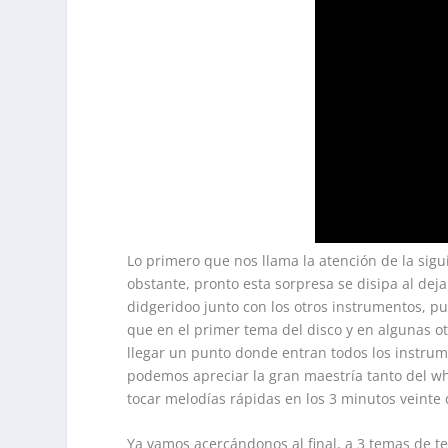
Lo primero que nos llama la atención de la sigu
obstante, pronto esta sorpresa se disipa al de
didgeridoo junto con los otros instrumentos, pu
que en el primer tema del disco y en algunas o
llegar un punto donde entran todos los instru
podemos apreciar la gran maestría tanto del wh
tocar melodías rápidas en los 3 minutos veinte
Ya vamos acercándonos al final, a 3 temas de t