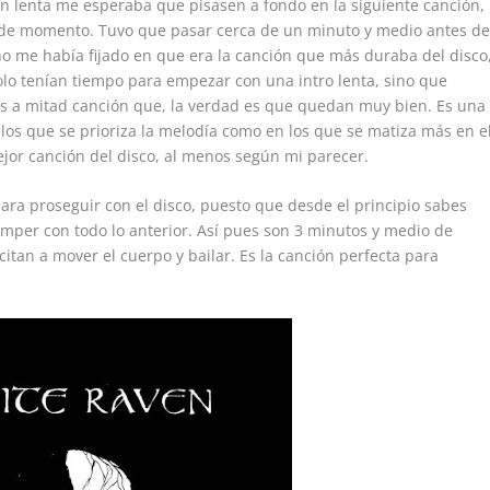
 lenta me esperaba que pisasen a fondo en la siguiente canción,
no de momento. Tuvo que pasar cerca de un minuto y medio antes d
no me había fijado en que era la canción que más duraba del disco
olo tenían tiempo para empezar con una intro lenta, sino que
os a mitad canción que, la verdad es que quedan muy bien. Es una
los que se prioriza la melodía como en los que se matiza más en e
ejor canción del disco, al menos según mi parecer.
ara proseguir con el disco, puesto que desde el principio sabes
mper con todo lo anterior. Así pues son 3 minutos y medio de
citan a mover el cuerpo y bailar. Es la canción perfecta para