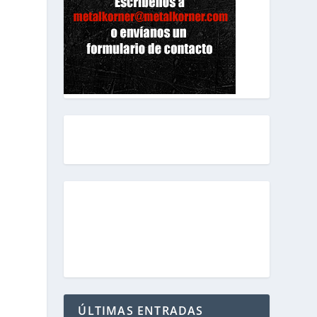
zulu
zentral
zirrosis
Zero 2 Nothing
Zenobia
zurbaran rock burgos
Zemial
zeporock
zombi dei
Zutaten
ÚLTIMAS ENTRADAS