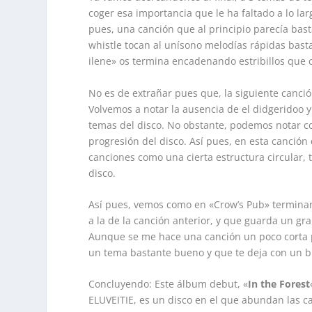
coger esa importancia que le ha faltado a lo lar
pues, una canción que al principio parecía bast
whistle tocan al unísono melodías rápidas basta
ilene» os termina encadenando estribillos que
No es de extrañar pues que, la siguiente canci
Volvemos a notar la ausencia de el didgeridoo y
temas del disco. No obstante, podemos notar co
progresión del disco. Así pues, en esta canción
canciones como una cierta estructura circular, 
disco.
Así pues, vemos como en «Crow’s Pub» terminan 
a la de la canción anterior, y que guarda un gr
Aunque se me hace una canción un poco corta p
un tema bastante bueno y que te deja con un b
Concluyendo: Este álbum debut, «
In the Forest
ELUVEITIE, es un disco en el que abundan las ca