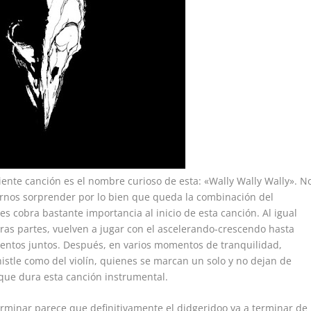
iente canción es el nombre curioso de esta: «Wally Wally Wally». N
jarnos sorprender por lo bien que queda la combinación del
es cobra bastante importancia al inicio de esta canción. Al igual
tras partes, vuelven a jugar con el ascelerando-crescendo hasta
mentos juntos. Después, en varios momentos de tranquilidad,
istle como del violín, quienes se marcan un solo y no dejan de
 que dura esta canción instrumental.
erminar parece que definitivamente el didgeridoo va a terminar de