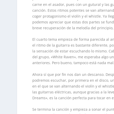
carne en el asador, pues con un gutural y las gu
canción. Estos ritmos potentes se van alterna
coger protagonismo el violín y el whistle. Ya lle
podemos apreciar que estas dos partes se funde
breve recuperación de la melodía del principio, d
El cuarto tema empieza de forma parecida al an
el ritmo de la guitarra es bastante diferente, p
la sensación de estar escuchando lo mismo. Cab
del grupo, «White Raven», me esperaba algo un
anteriores. Pero bueno, tampoco está nada mal
Ahora sí que por fin nos dan un descanso. Desp
podremos escuchar, por primera en el disco, u
en el que se van alternando el violín y el whist
las guitarras eléctricas, aunque gracias a la le
Dreams», es la canción perfecta para tocar en 
Se termina la canción y empieza a sonar el pun