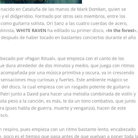
 nacido en Cataluña de las manos de Mark Domkan, quien se
a y el didgeridoo. Formado por otros seis miembros, entre los
omo guitarra solista, Ori Sanz a las cuatro cuerdas de acero,
linista,
WHITE RAVEN
ha editado su primer disco, «
In the forest
«,
17), después de haber tocado en bastantes conciertos durante el año
abezado por «Pagan Ritual», que empieza con el canto de los
que dura alrededor de dos minutos y medio, que juega con ritmos
e, acompañada por una música primitiva y oscura, va in crescendo
s sensaciones muy curiosas y fuertes. Este ambiente mágico se
del disco, la cual empieza con un rasgado potente de guitarra
 Patri junto a David para hacer una melodía combinada de violín y
uita peso a la canción, es más, le da un tono combativo, que junto
dura (pues habla de guerra, muerte y venganza), hacen de este
isco.
un respiro, pues empieza con un ritmo bastante lento, encabezado
e, poco es el tiempo que pasa antes de que vuelvan a poner toda l