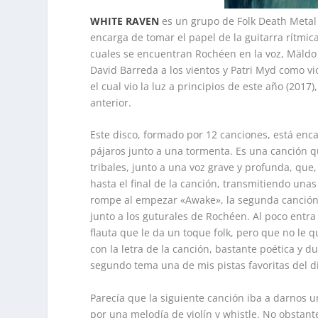
WHITE RAVEN
es un grupo de Folk Death Metal
encarga de tomar el papel de la guitarra rítmic
cuales se encuentran Rochéen en la voz, Mäldo c
David Barreda a los vientos y Patri Myd como vio
el cual vio la luz a principios de este año (20
anterior.
Este disco, formado por 12 canciones, está enc
pájaros junto a una tormenta. Es una canción 
tribales, junto a una voz grave y profunda, qu
hasta el final de la canción, transmitiendo una
rompe al empezar «Awake», la segunda canción 
junto a los guturales de Rochéen. Al poco entra
flauta que le da un toque folk, pero que no le q
con la letra de la canción, bastante poética y 
segundo tema una de mis pistas favoritas del d
Parecía que la siguiente canción iba a darnos 
por una melodía de violín y whistle. No obstant