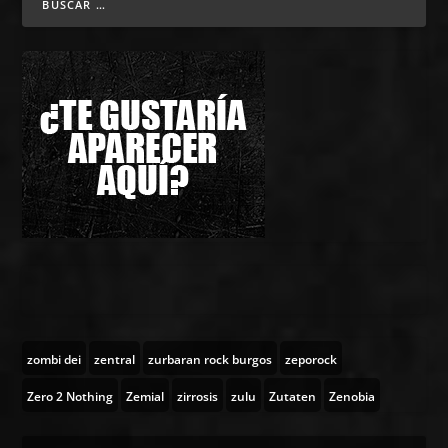
zombi dei
zentral
zurbaran rock burgos
zeporock
Zero 2 Nothing
Zemial
zirrosis
zulu
Zutaten
Zenobia