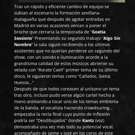
Tras un rápido y eficiente cambio de equipo se
subían al escenario la formación sevillana-
malagueña que después de agotar entradas en
Madrid en varias ocasiones venían a poner el
broche que cerraría la temporada de “
Goetia
Sessions
” Presentando su segundo trabajo “
Algo Sin
Nombre
” la sala siguió recibiendo a los últimos
asistentes que no querían perderse un segundo del
show, con un sonido e iluminación acorde a la
grandísima calidad de estos músicos abrieron su
velada con “Rorate Caeli” primer tema de su último
disco, le siguieron temas como “Callados, Siena,
Huesos…”
Después de que todos coreasen al unísono un tema
tras otro, incluso pudo verse algún cartel hecho a
mano animando a tocar uno de los temas emblema
de la banda, el vocalista haciendo crowdsuring…
empezaba la recta final cuyo punto de inflexión
podría ser “Desdibujados” donde
Kantz
(voz)
demostraba una vez más todo su potencial vocal,
acompañado de Jaime y José en los coros de este