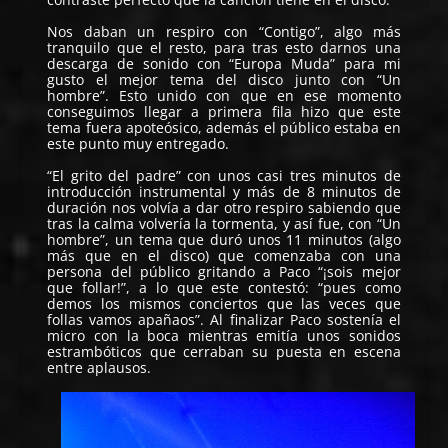
Nos daban un respiro con “Contigo”, algo más
tranquilo que el resto, para tras esto darnos una
descarga de sonido con “Europa Muda” para mi
gusto el mejor tema del disco junto con “Un
hombre”. Esto unido con que en ese momento
conseguimos llegar a primera fila hizo que este
tema fuera apoteósico, además el público estaba en
este punto muy entregado.
“El grito del padre” con unos casi tres minutos de
introducción instrumental y más de 8 minutos de
duración nos volvía a dar otro respiro sabiendo que
tras la calma volvería la tormenta, y así fue, con “Un
hombre”, un tema que duró unos 11 minutos (algo
más que en el disco) que comenzaba con una
persona del público gritando a Paco “¡sois mejor
que follar!”, a lo que este contestó: “pues como
demos los mismos conciertos que las veces que
follas vamos apañaos”. Al finalizar Paco sostenía el
micro con la boca mientras emitía unos sonidos
estrambóticos que cerraban su puesta en escena
entre aplausos.