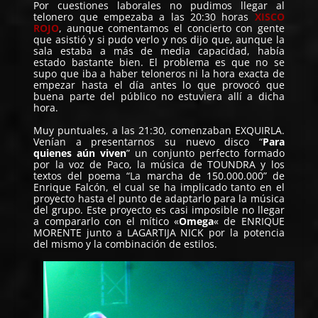
Por cuestiones laborales no pudimos llegar al
telonero que empezaba a las 20:30 horas
XISCO
ROJO
, aunque comentamos el concierto con gente
que asistió y si pudo verlo y nos dijo que, aunque la
sala estaba a más de media capacidad, había
estado bastante bien. El problema es que no se
supo que iba a haber teloneros ni la hora exacta de
empezar hasta el día antes lo que provocó que
buena parte del público no estuviera allí a dicha
hora.
Muy puntuales, a las 21:30, comenzaban EXQUIRLA.
Venían a presentarnos su nuevo disco “
Para
quienes aún viven
” un conjunto perfecto formado
por la voz de Paco, la música de TOUNDRA y los
textos del poema “La marcha de 150.000.000” de
Enrique Falcón, el cual se ha implicado tanto en el
proyecto hasta el punto de adaptarlo para la música
del grupo. Este proyecto es casi imposible no llegar
a compararlo con el mítico «
Omega
«
de ENRIQUE
MORENTE junto a LAGARTIJA NICK por la potencia
del mismo y la combinación de estilos.