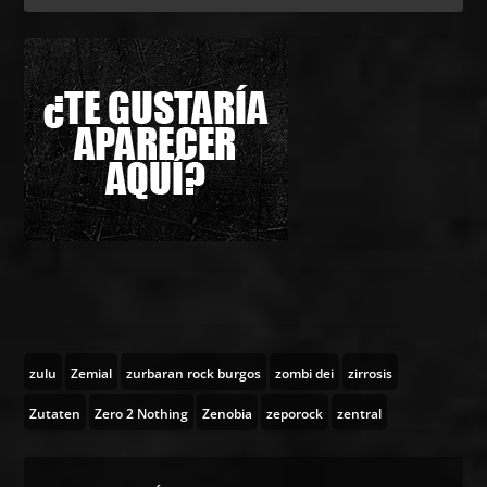
zulu
Zemial
zurbaran rock burgos
zombi dei
zirrosis
Zutaten
Zero 2 Nothing
Zenobia
zeporock
zentral