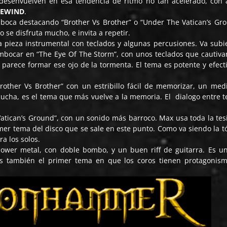
e desenvuelven en esa tendencia de ritmo no tan acelerado, con 
REWIND
.
oca destacando “Brother Vs Brother” o “Under The Vatican’s Gro
 se disfruta mucho, e invita a repetir.
a pieza instrumental con teclados y algunas percusiones. Va sub
bocar en “The Eye Of The Storm”, con unos teclados que cautiva
o parece formar ese ojo de la tormenta. El tema es potente y efect
rother Vs Brother” con un estribillo fácil de memorizar, un med
ucha, es el tema que más vuelve a la memoria. El dialogo entre t
Vatican’s Ground”, con un sonido más barroco. Max usa toda la tes
imer tema del disco que se sale en este punto. Como va siendo la t
ra los solos.
power metal, con doble bombo, y un buen riff de guitarra. Es u
 Es también el primer tema en que los coros tienen protagonis