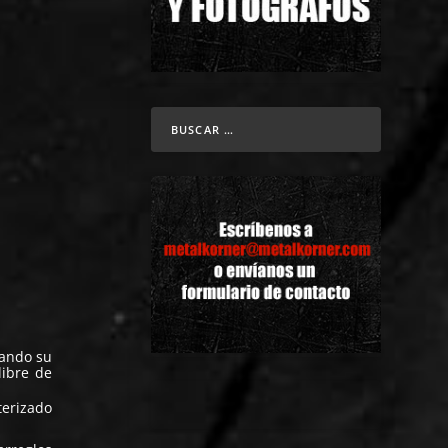
tando su
libre de
terizado