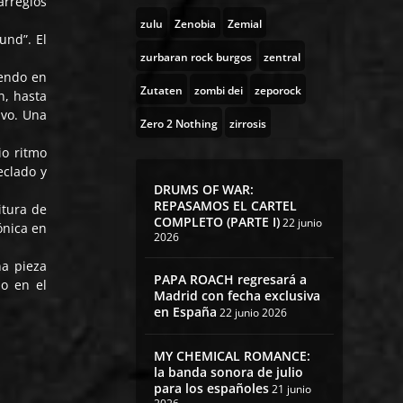
arreglos
zulu
Zenobia
Zemial
und”. El
zurbaran rock burgos
zentral
iendo en
Zutaten
zombi dei
zeporock
n, hasta
ivo. Una
Zero 2 Nothing
zirrosis
io ritmo
eclado y
DRUMS OF WAR:
REPASAMOS EL CARTEL
itura de
COMPLETO (PARTE I)
22 junio
ónica en
2026
na pieza
PAPA ROACH regresará a
mo en el
Madrid con fecha exclusiva
en España
22 junio 2026
MY CHEMICAL ROMANCE:
la banda sonora de julio
para los españoles
21 junio