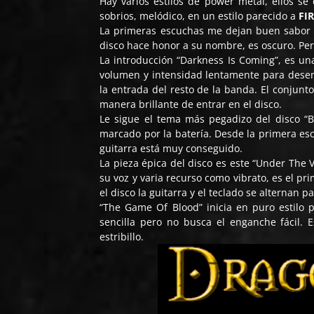
Hay varios estilos de power metal, ellos s
sobrios, melódico, en un estilo parecido a
FI
La primeras escuchas me dejan buen sabor b
disco hace honor a su nombre, es oscuro. Pero
La introducción “Darkness Is Coming”, es un
volumen y intensidad lentamente para desem
la entrada del resto de la banda. El conjunt
manera brillante de entrar en el disco.
Le sigue el tema más pegadizo del disco “B
marcado por la batería. Desde la primera esc
guitarra está muy conseguido.
La pieza épica del disco es este “Under The 
su voz y varia recurso como vibrato, es el pr
el disco la guitarra y el teclado se alternan pa
“The Game Of Blood” inicia en puro estilo 
sencilla pero no busca el enganche fácil.
estribillo.