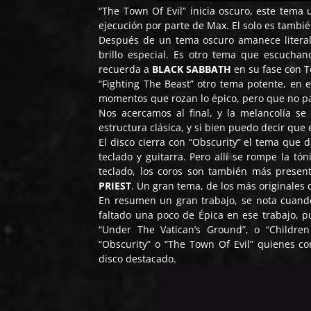
“The Town Of Evil” inicia oscuro, este tema u
ejecución por parte de Max. El solo es tambi
Después de un tema oscuro amanece literalm
brillo especial. Es otro tema que escuc
recuerda a
BLACK SABBATH
en su fase con T
“Fighting The Beast” otro tema potente, en e
momentos que rozan lo épico, pero que no pa
Nos acercamos al final, y la melancolía 
estructura clásica, y si bien puedo decir que
El disco cierra con “Obscurity” el tema que 
teclado y guitarra. Pero allí se rompe la tón
teclado, los coros son también más present
PRIEST
. Un gran tema, de los más originales d
En resumen un gran trabajo, se nota cuando
faltado una poco de Épica en ese trabajo, 
“Under The Vatican’s Ground”, o “Childr
“Obscurity” o “The Town Of Evil” quienes c
disco destacado.