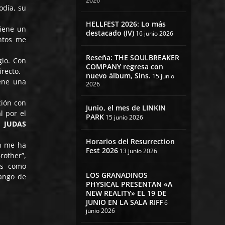
2026
odía, su
HELLFEST 2026: Lo más
tiene un
destacado (IV)
16 junio 2026
ntos me
Reseña: THE SOULBREAKER
glo. Con
COMPANY regresa con
recto.
nuevo álbum, Sins.
15 junio
ene una
2026
ción con
Junio, el mes de LINKIN
l por el
PARK
15 junio 2026
 a
JUDAS
Horarios del Resurrection
en me ha
Fest 2026
13 junio 2026
rother”,
os como
LOS GRANADINOS
rango de
PHYSICAL PRESENTAN «A
NEW REALITY» EL 19 DE
JUNIO EN LA SALA RIFF
6
junio 2026