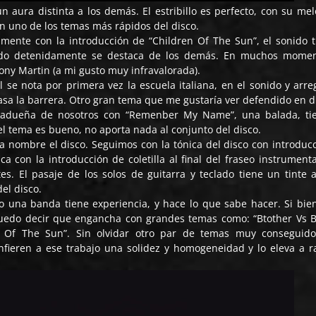
n aura distinta a los demás. El estribillo es perfecto, con su mel
én uno de los temas más rápidos del disco.
ente con la introducción de “Children Of The Sun”, el sonido 
hando detenidamente se destaca de los demás. En muchos mome
ony Martin (a mi gusto muy infravalorada).
l se nota por primera vez la escuela italiana, en el sonido y arre
sa la barrera. Otro gran tema que me gustaría ver defendido en di
se adueña de nosotros con “Remenber My Name”, una balada, ti
 el tema es bueno, no aporta nada al conjunto del disco.
da nombre el disco. Seguimos con la tónica del disco con introduc
ica con la introducción de coletilla al final del fraseo instrumenta
es. El pasaje de los solos de guitarra y teclado tiene un tinte
el disco.
 una banda tiene experiencia, y hace lo que sabe hacer. Si bi
puedo decir que engancha con grandes temas como: “Btother Vs B
en Of The Sun”. Sin olvidar otro par de temas muy conseguid
onfieren a ese trabajo una solidez y homogeneidad y lo eleva a 