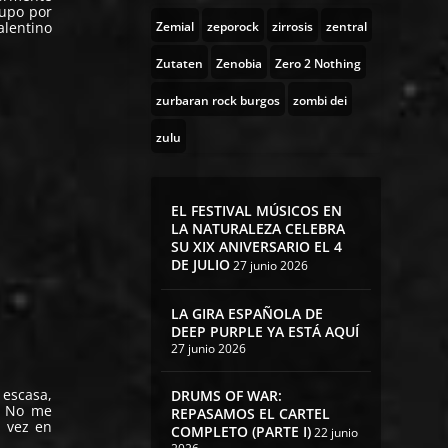
rupo por
alentino
Zemial
zeporock
zirrosis
zentral
Zutaten
Zenobia
Zero 2 Nothing
zurbaran rock burgos
zombi dei
zulu
EL FESTIVAL MÚSICOS EN
LA NATURALEZA CELEBRA
SU XIX ANIVERSARIO EL 4
DE JULIO
27 junio 2026
LA GIRA ESPAÑOLA DE
DEEP PURPLE YA ESTÁ AQUÍ
27 junio 2026
 escasa,
DRUMS OF WAR:
. No me
REPASAMOS EL CARTEL
a vez en
COMPLETO (PARTE I)
22 junio