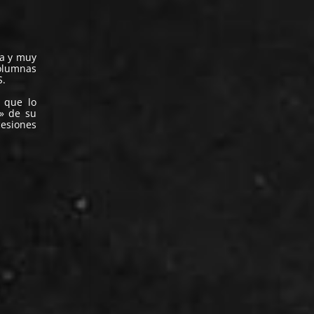
ma y muy
columnas
S.
s que lo
k» de su
cesiones