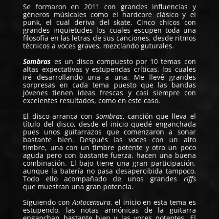
Se formaron en 2011 con grandes influencias y
géneros músicales como el hardcore clásico y el
punk, el cual deriva del skate. Cinco chicos con
grandes inquietudes los cuales escupen toda una
filosofía en las letras de sus canciones, desde ritmos
técnicos a voces graves, mezclando guturales.
Sombras
es un disco compuesto por 10 temas con
altas expectativas y estupendas críticas, los cuales
iré desarrollando una a una. Me llevé grandes
sorpresas en cada tema puesto que las bandas
jóvenes tienen ideas frescas y casi siempre con
excelentes resultados, como en este caso.
El disco arranca con
Sombras
, canción que lleva el
título del disco, desde el inicio quedé enganchada
pues unos guitarrazos que comenzaron a sonar
bastante bien. Después las voces con un alto
timbre, una con un timbre potente y otra un poco
aguda pero con bastante fuerza, hacen una buena
combinación. El bajo tiene una gran participación,
aunque la batería no pasa desapercibida tampoco.
Todo ello acompañado de unos grandes
riffs
que muestran una gran potencia.
Siguiendo con
Autocensura
, el inicio en esta tema es
estupendo, las notas armónicas de la guitarra
enganchan bastante bien y las voces potentes. El