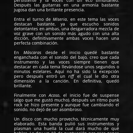
persistente y la voces con un eco simultáneo.
Después las guitarras en una armonía bastante
jugosa dan una brillante presencia.
Entra el turno de
Miseria
, en este tema las voces
destacan bastante, ya que escucho sonidos
detontantes en ambas, una desgarradora mezcla de
voz grave con un sonido más agudo con una alta
dicción, definitivamente ambas voces hacen una
perfecta combinación.
En
Máscaras
desde el inicio quedé bastante
enganchada con el sonido del bajo, creo que cada
instrumento y las voces siempre tienen que
destacar en cada tema llevándose unos segundos o
minutos estelares. Aquí no ha sido la excepción
pero después entró un
riff
el cual le dio otra
dimensión a la canción. En definitiva, quedó
brillante.
Finalmente con
Acoso
, el inicio fue de suspense
(algo que me gustó mucho). después un ritmo punk
rock se hizo presente y aunque fue cambiando el
sonido, no dejó de ser asombroso.
Un disco con mucho provecho, técnicamente muy
elaborado. Esta banda pulió sus instrumentos y
plasman una huella la cual dará mucho de qué