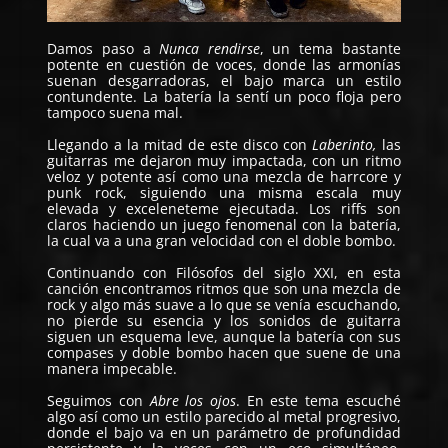
Damos paso a
Nunca rendirse
, un tema bastante
potente en cuestión de voces, donde las armonías
suenan desgarradoras, el bajo marca un estilo
contundente. La batería la sentí un poco floja pero
tampoco suena mal.
Llegando a la mitad de este disco con
Laberinto,
las
guitarras me dejaron muy impactada, con un ritmo
veloz y potente así como una mezcla de harrcore y
punk rock, siguiendo una misma escala muy
elevada y exceleneteme ejecutada. Los riffs son
claros haciendo un juego fenomenal con la batería,
la cual va a una gran velocidad con el doble bombo.
Continuando con Filósofos del siglo XXI, en esta
canción encontramos ritmos que son una mezcla de
rock y algo más suave a lo que se venía escuchando,
no pierde su esencia y los sonidos de guitarra
siguen un esquema leve, aunque la batería con sus
compases y doble bombo hacen que suene de una
manera impecable.
Seguimos con
Abre los ojos
. En este tema escuché
algo así como un estilo parecido al metal progresivo,
donde el bajo va en un parámetro de profundidad