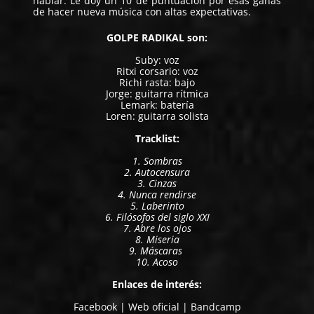
hablar. Le doy un 10 de puntuación por esas ganas
de hacer nueva música con altas expectativas.
GOLPE RADIKAL son:
Suby: voz
Ritxi corsario: voz
Richi rasta: bajo
Jorge: guitarra rítmica
Lemark: batería
Loren: guitarra solista
Tracklist:
1. Sombras
2. Autocensura
3. Cinzas
4. Nunca rendirse
5. Laberinto
6. Filósofos del siglo XXI
7. Abre los ojos
8. Miseria
9. Máscaras
10. Acoso
Enlaces de interés:
Facebook
|
Web oficial
|
Bandcamp