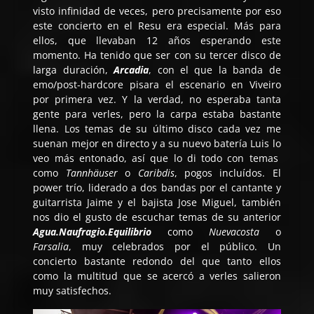
visto infinidad de veces, pero precisamente por eso
este concierto en el Resu era especial. Más para
ellos, que llevaban 12 años esperando este
momento. Ha tenido que ser con su tercer disco de
larga duración,
Arcadia
, con el que la banda de
emo/post-hardcore pisara el escenario en Viveiro
por primera vez. Y la verdad, no esperaba tanta
gente para verles, pero la carpa estaba bastante
llena. Los temas de su último disco cada vez me
suenan mejor en directo y a su nuevo batería Luis lo
veo más entonado, así que lo di todo con temas
como
Tannhäuser
o
Caribdis
, pogos incluídos. El
power trío, liderado a dos bandas por el cantante y
guitarrista Jaime y el bajista Jose Miguel, también
nos dio el gusto de escuchar temas de su anterior
Agua.Naufragio.Equilibrio
como
Nuevacosta
o
Farsalia
, muy celebrados por el público. Un
concierto bastante redondo del que tanto ellos
como la multitud que se acercó a verles salieron
muy satisfechos.