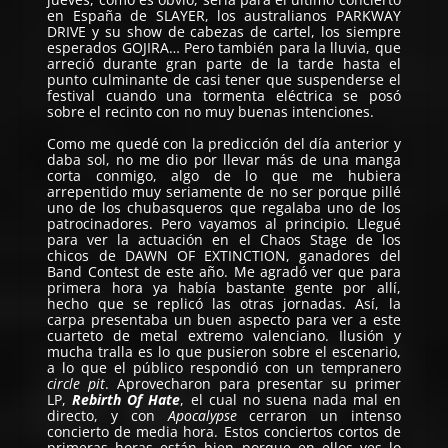
en España de
SLAYER
, los australianos
PARKWAY
DRIVE
y su show de cabezas de cartel, los siempre
esperados
GOJIRA
… Pero también para la lluvia, que
arreció durante gran parte de la tarde hasta el
punto culminante de casi tener que suspenderse el
festival cuando una tormenta eléctrica se posó
sobre el recinto con no muy buenas intenciones.
Como me quedé con la predicción del día anterior y
daba sol, no me dio por llevar más de una manga
corta conmigo, algo de lo que me hubiera
arrepentido muy seriamente de no ser porque pillé
uno de los chubasqueros que regalaba uno de los
patrocinadores. Pero vayamos al principio. Llegué
para ver la actuación en el Chaos Stage de los
chicos de
DAWN OF EXTINCTION
, ganadores del
Band Contest de este año. Me agradó ver que para
primera hora ya había bastante gente por allí,
hecho que se replicó las otras jornadas. Así, la
carpa presentaba un buen aspecto para ver a este
cuarteto de metal extremo valenciano. Ilusión y
mucha tralla es lo que pusieron sobre el escenario,
a lo que el público respondió con un tempranero
circle pit
. Aprovecharon para presentar su primer
LP,
Rebirth Of Hate
, el cual no suena nada mal en
directo, y con
Apocalypse
cerraron un intenso
concierto de media hora. Estos conciertos cortos de
primeras horas están bien porque en ellos ves lo