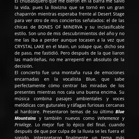
El chubasquero que me dieron en la barra me salvó
la vida, pues la llovizna que se tornó en un gran
chaparrón mientras esperaba frente al Desert Stage
para ver otro de mis conciertos señalados: el de las
chicas de
BONES OF MINERVA
y su inclasificable
estilo. Son uno de mis descubrimientos del año y no
me las iba a perder aunque tocasen a la vez que
CRYSTAL LAKE
en el Main, un solape que, dicho sea
de paso, me fastidió. Pero después de la que liaron
las madrileñas, no me arrepentí en absoluto de la
decisión.
El concierto fue una montaña rusa de emociones
encarnadas en la vocalista Blue, que sabe
perfectamente cómo centrar las miradas de los
presentes mientras nos caía una buena encima. Su
música combina pasajes ambientales y voces
melódicas con guturales y ráfagas furiosas cercanas
al hardcore. Presentaron temas de su último
Blue
Mountains
y también nuevos como
Vehemence
y
Privilege
. Lo mejor fue lo épico del final, cuando
después de que por culpa de la lluvia se les fuera el
sonido, interpretaron finalmente un tema más