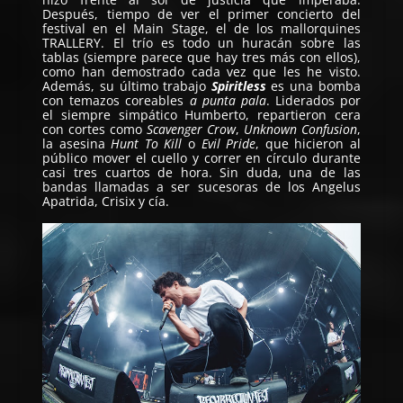
Después, tiempo de ver el primer concierto del
festival en el Main Stage, el de los mallorquines
TRALLERY
. El trío es todo un huracán sobre las
tablas (siempre parece que hay tres más con ellos),
como han demostrado cada vez que les he visto.
Además, su último trabajo
Spiritless
es una bomba
con temazos coreables
a punta pala
. Liderados por
el siempre simpático Humberto, repartieron cera
con cortes como
Scavenger Crow
,
Unknown Confusion
,
la asesina
Hunt To Kill
o
Evil Pride
, que hicieron al
público mover el cuello y correr en círculo durante
casi tres cuartos de hora. Sin duda, una de las
bandas llamadas a ser sucesoras de los Angelus
Apatrida, Crisix y cía.