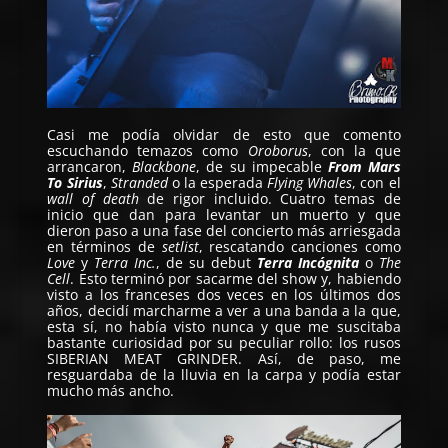
Casi me podía olvidar de esto que comento
escuchando temazos como
Oroborus
, con la que
arrancaron,
Blackbone
, de su impecable
From Mars
To Sirius
,
Stranded
o la esperada
Flying Whales
, con el
wall of death
de rigor incluido. Cuatro temas de
inicio que dan para levantar un muerto y que
dieron paso a una fase del concierto más arriesgada
en términos de
setlist
, rescatando canciones como
Love
y
Terra Inc.
, de su debut
Terra Incógnita
o
The
Cell
. Esto terminó por sacarme del show y, habiendo
visto a los franceses dos veces en los últimos dos
años, decidí marcharme a ver a una banda a la que,
esta sí, no había visto nunca y que me suscitaba
bastante curiosidad por su peculiar rollo: los rusos
SIBERIAN MEAT GRINDER
. Así, de paso, me
resguardaba de la lluvia en la carpa y podía estar
mucho más ancho.