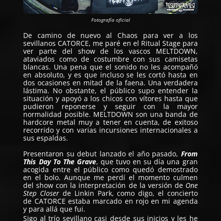
Fotografía oficial
De camino de nuevo al Chaos para ver a los
sevillanos CATORCE, me paré en el Ritual Stage para
ver parte del show de los vascos
MELTDOWN
,
ataviados como de costumbre con sus camisetas
blancas. Una pena que el sonido no les acompañó
en absoluto, y es que incluso se les cortó hasta en
dos ocasiones en mitad de la faena. Una verdadera
lástima. No obstante, el público supo entender la
situación y apoyó a los chicos con vítores hasta que
pudieron reponerse y seguir con la mayor
normalidad posible. MELTDOWN son una banda de
hardcore metal muy a tener en cuenta, de exitoso
recorrido y con varias incursiones internacionales a
sus espaldas.
Presentaron su debut lanzado el año pasado,
From
This Day To The Grave
, que tuvo en su día una gran
acogida entre el público como quedó demostrado
en el bolo. Aunque me perdí el momento culmen
del show con la interpretación de la versión de
One
Step Closer
de Linkin Park, como digo, el concierto
de
CATORCE
estaba marcado en rojo en mi agenda
y para allá que fui.
Sigo al trío sevillano casi desde sus inicios y les he