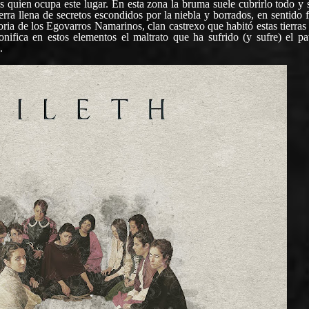
s quien ocupa este lugar. En esta zona la bruma suele cubrirlo todo y 
erra llena de secretos escondidos por la niebla y borrados, en sentido 
storia de los Egovarros Namarinos, clan castrexo que habitó estas tierras
nifica en estos elementos el maltrato que ha sufrido (y sufre) el pa
.