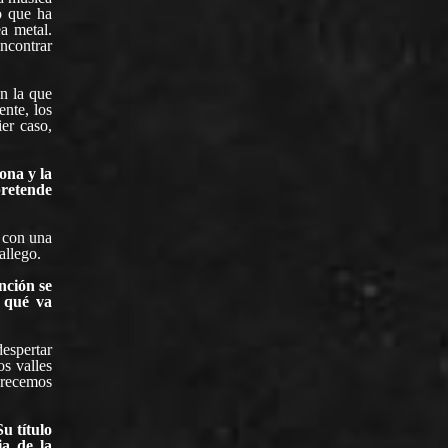
o que ha
a metal.
ncontrar
n la que
ente, los
er caso,
ona y la
pretende
a con una
allego.
nción se
 qué va
despertar
s valles
crecemos
u título
ia de la