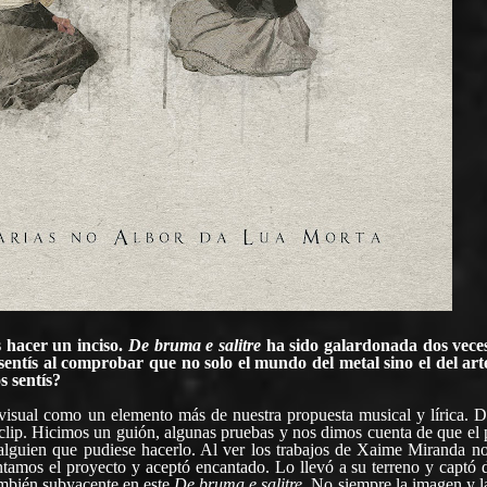
 hacer un inciso.
De bruma e salitre
ha sido galardonada dos vece
sentís al comprobar que no solo el mundo del metal sino el del art
 sentís?
visual como un elemento más de nuestra propuesta musical y lírica. D
oclip. Hicimos un guión, algunas pruebas y nos dimos cuenta de que el
lguien que pudiese hacerlo. Al ver los trabajos de Xaime Miranda n
entamos el proyecto y aceptó encantado. Lo llevó a su terreno y captó
también subyacente en este
De bruma e salitre
. No siempre la imagen y l