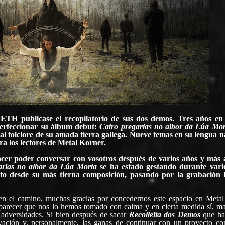
LETH
publicase el recopilatorio de sus dos demos. Tres años en
erfeccionar su álbum debut:
Catro pregarias no albor da Lúa Mor
 al folclore de su amada tierra gallega. Nueve temas en su lengua n
ra los lectores de Metal Korner.
cer poder conversar con vosotros después de varios años y más
arias no albor da Lúa Morta
se ha estado gestando durante vari
o desde su más tierna composición, pasando por la grabación 
en el camino, muchas gracias por concedernos este espacio en Metal
 parecer que nos lo hemos tomado con calma y en cierta medida sí, ma
 adversidades. Si bien después de sacar
Recolleita dos Demos
que ha
ación y, personalmente, las ganas de continuar con un proyecto co