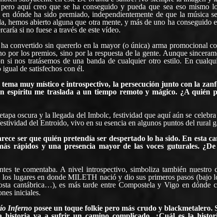
 pero aquí creo que se ha conseguido y pueda que sea eso mismo l
ne en dónde ha sido premiado, independientemente de que la música se
da, hemos abierto alguna que otra mente, y más de uno ha conseguido e
rcaría si no fuese a través de este vídeo.
 ha convertido sin quererlo en la mayor (o única) arma promocional co
no por los premios, sino por la respuesta de la gente. Aunque sinceram
 si nos tratásemos de una banda de cualquier otro estilo. En cualqui
igual de satisfechos con él.
 tema muy místico e introspectivo, la persecución junto con la zanf
ún espíritu me traslada a un tiempo remoto y mágico. ¿A quién 
 etapa oscura y la llegada del Imbolc, festividad que aquí aún se celebr
 festividad del Entroido, vivo en su esencia en algunos puntos del rural g
rece ser que quién pretendía ser despertado lo ha sido. En esta ca
más rápidos y una presencia mayor de las voces guturales. ¿De
antes te comentaba. A nivel introspectivo, simboliza también nuestro 
 los lugares en donde MILETH nació y dio sus primeros pasos (bajo lo
costa cantábrica…), es más tarde entre Compostela y Vigo en dónde 
es iniciales.
ío Inferno
posee un toque folkie pero más crudo y blackmetalero. S
a historia va a sufrir un camino complicado. ¿Cuál es la histor