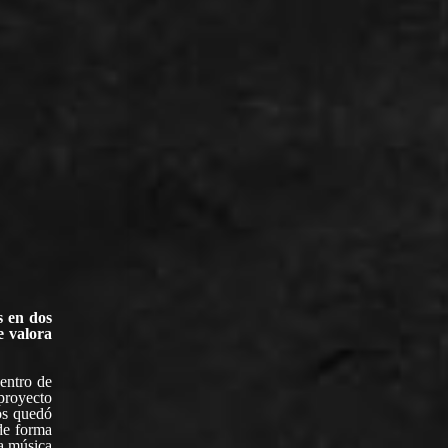
s en dos
e valora
entro de
 proyecto
os quedó
 de forma
a música