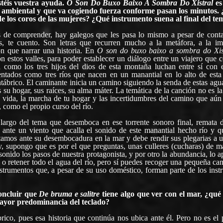
téis vuestra ayuda.
O Son Do Buxo Baixo A Sombra Do Xistral
es
 ambiental y que va cogiendo fuerza conforme pasan los minutos.
e los coros de las mujeres? ¿Qué instrumento suena al final del te
as de comprender, hay galegos que les pasa lo mismo a pesar de conta
s, te cuento. Son letras que recurren mucho a la metáfora, a la im
 que narrar una historia. En
O son do buxo baixo a sombra do Xi
 estos valles, para poder establecer un diálogo entre un viajero que 
como los tres hijos del dios de esta montaña luchan entre sí con e
entados como tres ríos que nacen en un manantial en lo alto de esta 
ntábrico. El caminante inicia un camino siguiendo la senda de estas agu
s su hogar, sus raíces, su alma máter. La temática de la canción no es l
va vida, la marcha de tu hogar y las incertidumbres del camino que aún
s, como el propio curso del río.
o largo del tema que desemboca en ese torrente sonoro final, remata 
 ante un viento que acalla el sonido de este manantial hecho río y q
stamos ante su desembocadura en la mar y debe rendir sus plegarias a 
, supongo que es por el que preguntas, unas culleres (cucharas) de m
onido los pasos de nuestra protagonista, y por otro la abundancia, lo 
 o retener todo el agua del río, pero sí puedes recoger una pequeña ca
nstrumentos que, a pesar de su uso doméstico, forman parte de los ins
oncluir que
De bruma e salitre
tiene algo que ver con el mar, ¿qué 
ayor predominancia del teclado?
rico, pues esa historia que continúa nos ubica ante él. Pero no es el 