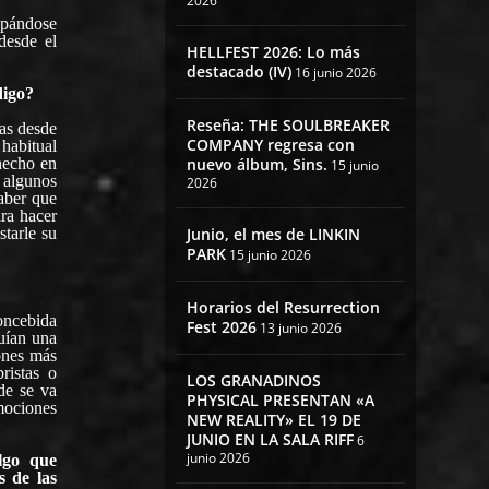
2026
upándose
desde el
HELLFEST 2026: Lo más
destacado (IV)
16 junio 2026
digo?
Reseña: THE SOULBREAKER
ñas desde
COMPANY regresa con
habitual
hecho en
nuevo álbum, Sins.
15 junio
 algunos
2026
aber que
ra hacer
starle su
Junio, el mes de LINKIN
PARK
15 junio 2026
Horarios del Resurrection
concebida
Fest 2026
13 junio 2026
uían una
iones más
ristas o
LOS GRANADINOS
nde se va
PHYSICAL PRESENTAN «A
mociones
NEW REALITY» EL 19 DE
JUNIO EN LA SALA RIFF
6
junio 2026
lgo que
s de las