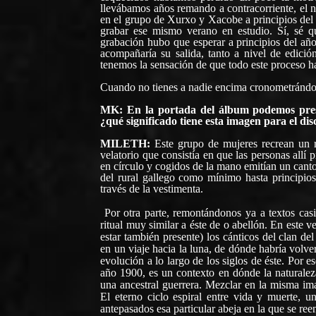
llevábamos años remando a contracorriente, el n
en el grupo de Xurxo y Xacobe a principios del 
grabar ese mismo verano en estudio. Sí, sé q
grabación hubo que esperar a principios del año 
acompañaría su salida, tanto a nivel de edició
tenemos la sensación de que todo este proceso 
Cuando no tienes a nadie encima cronometrándote,
MK: En la portada del álbum podemos presen
¿qué significado tiene esta imagen para el di
MILETH:
Este grupo de mujeres recrean un 
velatorio que consistía en que las personas allí
en círculo y cogidos de la mano emitían un canto 
del rural gallego como mínimo hasta principios
través de la vestimenta.
Por otra parte, remontándonos ya a textos casi 
ritual muy similar a éste de o abellón. En este 
estar también presente) los cánticos del clan de
en un viaje hacia la luna, de dónde habría volve
evolución a lo largo de los siglos de éste. Por 
año 1900, es un contexto en dónde la naturaleza
una ancestral guerrera. Mezclar en la misma ima
El eterno ciclo espiral entre vida y muerte, 
antepasados esa particular abeja en la que se re