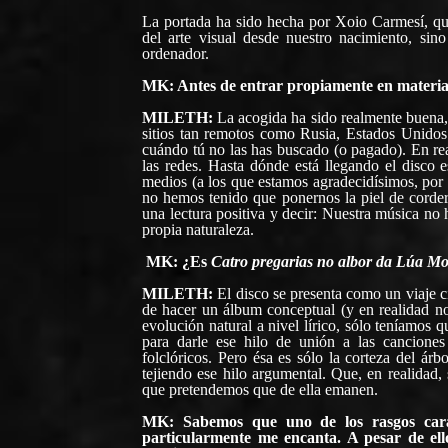
La portada ha sido hecha por Xoio Carmesí, qu
del arte visual desde nuestro nacimiento, sin
ordenador.
MK: Antes de entrar propiamente en materia, 
MILETH:
La acogida ha sido realmente buena, 
sitios tan remotos como Rusia, Estados Unidos 
cuándo tú no las has buscado (o pagado). En r
las redes. Hasta dónde está llegando el disco e
medios (a los que estamos agradecidísimos, por
no hemos tenido que ponernos la piel de corder
una lectura positiva y decir: Nuestra música no 
propia naturaleza.
MK: ¿Es
Catro pregarias no albor da Lúa Mo
MILETH:
El disco se presenta como un viaje cí
de hacer un álbum conceptual (y en realidad no
evolución natural a nivel lírico, sólo teníamos 
para darle ese hilo de unión a las canciones
folclóricos. Pero ésa es sólo la corteza del ár
tejiendo ese hilo argumental. Que, en realidad,
que pretendemos que de ella emanen.
MK: Sabemos que uno de los rasgos carac
particularmente me encanta. A pesar de ell