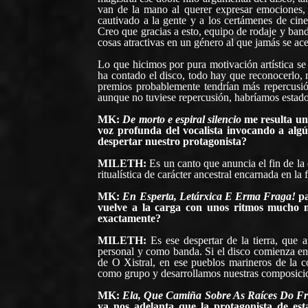
van de la mano al querer expresar emociones,
cautivado a la gente y a los certámenes de ci
Creo que gracias a esto, equipo de rodaje y ban
cosas atractivas en un género al que jamás se ace
Lo que hicimos por pura motivación artística se
ha contado el disco, todo hay que reconocerlo, 
premios probablemente tendrían más repercusión
aunque no tuviese repercusión, habríamos estado 
MK:
De morto e espiral silencio
me resulta un
voz profunda del vocalista invocando a alg
despertar nuestro protagonista?
MILETH:
Es un canto que anuncia el fin de la
ritualística de carácter ancestral encarnada en la
MK:
En Esperta, Letárxica E Erma Fraga!
pa
vuelve a la carga con unos ritmos mucho 
exactamente?
MILETH:
Es ese despertar de la tierra, que 
personal y como banda. Si el disco comienza en
de O Xistral, en ese pueblos marineros de la 
como grupo y desarrollamos nuestras composicion
MK:
Ela, Que Camiña Sobre As Raíces Do Fr
ya nos adelanta que la protagonista de est