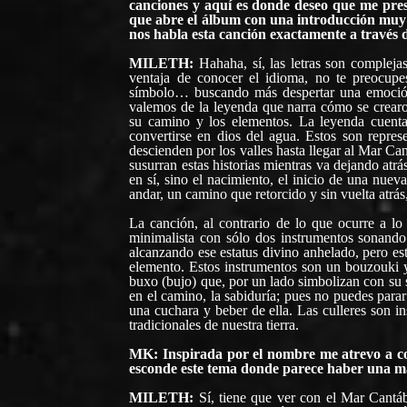
canciones y aquí es donde deseo que me pres
que abre el álbum con una introducción muy
nos habla esta canción exactamente a través d
MILETH:
Hahaha, sí, las letras son complej
ventaja de conocer el idioma, no te preocupe
símbolo… buscando más despertar una emoción
valemos de la leyenda que narra cómo se crearon
su camino y los elementos. La leyenda cuenta 
convertirse en dios del agua. Estos son repres
descienden por los valles hasta llegar al Mar Ca
susurran estas historias mientras va dejando atrá
en sí, sino el nacimiento, el inicio de una nue
andar, un camino que retorcido y sin vuelta atrá
La canción, al contrario de lo que ocurre a l
minimalista con sólo dos instrumentos sonando
alcanzando ese estatus divino anhelado, pero e
elemento. Estos instrumentos son un bouzouki y
buxo (bujo) que, por un lado simbolizan con su s
en el camino, la sabiduría; pues no puedes parar
una cuchara y beber de ella. Las culleres son i
tradicionales de nuestra tierra.
MK: Inspirada por el nombre me atrevo a c
esconde este tema donde parece haber una m
MILETH:
Sí, tiene que ver con el Mar Cantáb