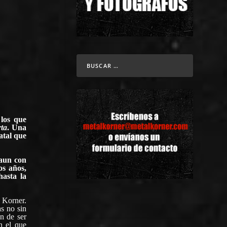
 los que
ta
. Una
atal que
 aun con
os años,
hasta la
 Korner.
s no sin
n de ser
n el que