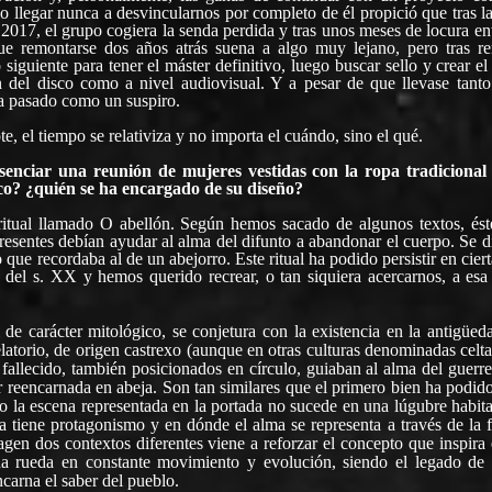
o llegar nunca a desvincularnos por completo de él propició que tras l
2017, el grupo cogiera la senda perdida y tras unos meses de locura e
ue remontarse dos años atrás suena a algo muy lejano, pero tras re
siguiente para tener el máster definitivo, luego buscar sello y crear el
n del disco como a nivel audiovisual. Y a pesar de que llevase tanto
ha pasado como un suspiro.
 el tiempo se relativiza y no importa el cuándo, sino el qué.
ciar una reunión de mujeres vestidas con la ropa tradicional 
sco? ¿quién se ha encargado de su diseño?
ritual llamado O abellón. Según hemos sacado de algunos textos, ést
 presentes debían ayudar al alma del difunto a abandonar el cuerpo. Se 
que recordaba al de un abejorro. Este ritual ha podido persistir en cier
 del s. XX y hemos querido recrear, o tan siquiera acercarnos, a esa
de carácter mitológico, se conjetura con la existencia en la antigüed
velatorio, de origen castrexo (aunque en otras culturas denominadas celt
l fallecido, también posicionados en círculo, guiaban al alma del guerr
r reencarnada en abeja. Son tan similares que el primero bien ha podid
eso la escena representada en la portada no sucede en una lúgubre habit
 tiene protagonismo y en dónde el alma se representa a través de la f
gen dos contextos diferentes viene a reforzar el concepto que inspira 
una rueda en constante movimiento y evolución, siendo el legado de 
encarna el saber del pueblo.