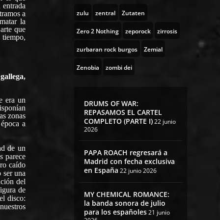
a entrada
zulu
zentral
Zutaten
ntramos a
matar la
 arte que
Zero 2 Nothing
zeporock
zirrosis
 tiempo,
zurbaran rock burgos
Zemial
Zenobia
zombi dei
gallega,
e era un
DRUMS OF WAR:
disponían
REPASAMOS EL CARTEL
tas zonas
COMPLETO (PARTE I)
22 junio
 época a
2026
ad de un
PAPA ROACH regresará a
as parece
Madrid con fecha exclusiva
ero caído
en España
22 junio 2026
o ser una
ación del
igura de
MY CHEMICAL ROMANCE:
el disco:
la banda sonora de julio
nuestros
para los españoles
21 junio