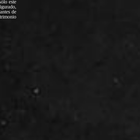
sólo este
figurado,
 antes de
trimonio