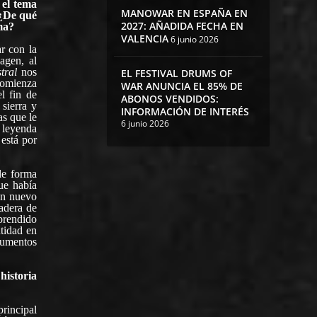
 el tema
MANOWAR EN ESPAÑA EN
 ¿De qué
2027: AÑADIDA FECHA EN
ma?
VALENCIA
6 junio 2026
r con la
agen, al
stral
nos
EL FESTIVAL DRUMS OF
comienza
WAR ANUNCIA EL 85% DE
l fin de
ABONOS VENDIDOS:
sierra y
INFORMACIÓN DE INTERÉS
as que le
6 junio 2026
a leyenda
 está por
de forma
ue había
un nuevo
adera de
aprendido
ntidad en
trumentos
historia
principal