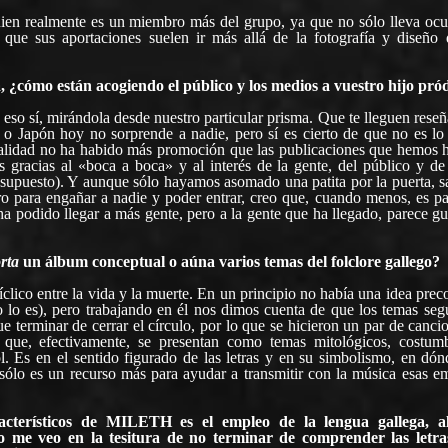
ien realmente es un miembro más del grupo, ya que no sólo lleva oc
o que sus aportaciones suelen ir más allá de la fotografía y diseño 
¿cómo están acogiendo el público y los medios a vuestro hijo pró
eso sí, mirándola desde nuestro particular prisma. Que te lleguen rese
o Japón hoy no sorprende a nadie, pero sí es cierto de que no es lo 
ealidad no ha habido más promoción que las publicaciones que hemos 
s gracias al «boca a boca» y al interés de la gente, del público y de
 supuesto). Y aunque sólo hayamos asomado una patita por la puerta, s
o para engañar a nadie y poder entrar, creo que, cuando menos, es pa
ha podido llegar a más gente, pero a la gente que ha llegado, parece gu
rta
un álbum conceptual o aúna varios temas del folclore gallego?
clico entre la vida y la muerte. En un principio no había una idea pre
 lo es), pero trabajando en él nos dimos cuenta de que los temas seg
que terminar de cerrar el círculo, por lo que se hicieron un par de canc
 que, efectivamente, se presentan como temas mitológicos, costumb
bol. Es en el sentido figurado de las letras y en su simbolismo, en dó
 sólo es un recurso más para ayudar a transmitir con la música esas e
terísticos de MILETH es el empleo de la lengua gallega, a
o me veo en la tesitura de no terminar de comprender las letra