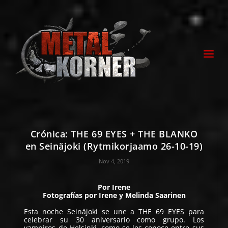
Crónica: THE 69 EYES + THE BLANKO
en Seinäjoki (Rytmikorjaamo 26-10-19)
Nov 4, 2019
Por
Irene
Fotografías por
Irene
y
Melinda Saarinen
Esta noche Seinäjoki se une a
THE 69 EYES
para
celebrar su 30 aniversario como grupo. Los
vampiros de Helsinki, como se les conoce entre sus