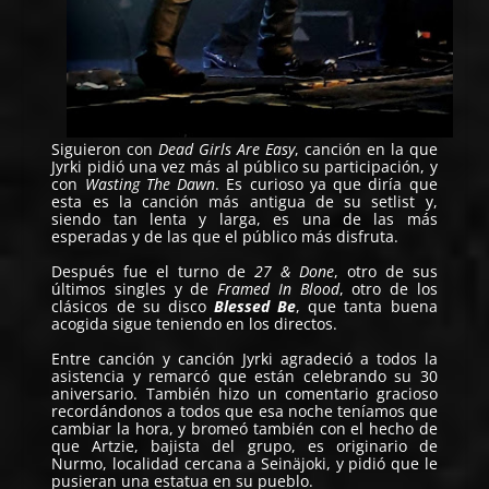
Siguieron con
Dead Girls Are Easy
, canción en la que
Jyrki pidió una vez más al público su participación, y
con
Wasting The Dawn
. Es curioso ya que diría que
esta es la canción más antigua de su setlist y,
siendo tan lenta y larga, es una de las más
esperadas y de las que el público más disfruta.
Después fue el turno de
27 & Done
, otro de sus
últimos singles y de
Framed In Blood
, otro de los
clásicos de su disco
Blessed Be
, que tanta buena
acogida sigue teniendo en los directos.
Entre canción y canción Jyrki agradeció a todos la
asistencia y remarcó que están celebrando su 30
aniversario. También hizo un comentario gracioso
recordándonos a todos que esa noche teníamos que
cambiar la hora, y bromeó también con el hecho de
que Artzie, bajista del grupo, es originario de
Nurmo, localidad cercana a Seinäjoki, y pidió que le
pusieran una estatua en su pueblo.