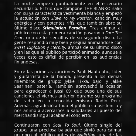
La noche empezó puntualmente en el escenario
secundario. El trío que compone THE BLANKO salió
con su ya característica vestimenta blanca y empezó
la actuación con
Slave To My Passion
, canción muy
enérgica y con potentes riffs, que también abre su
último disco
Stimulation Paradise
. Tras animar al
público con esta primera canción pasaron a
Face The
Fear
, uno de los sencillos de su segundo disco. La
gente respondió muy bien y seguía animándose con
Sweet Explosion
y
Eternity
, ambas de su último disco
y en las que el público participó animado, aunque a
veces esto es difícil de percibir en las audiencias
finlandesas.
Entre las primeras canciones Pauli Hauta-aho, líder
y guitarrista de la banda, presentó a los demás
miembros del grupo: Jykke Tikka, bajo, y Jakke
Saarinen, batería. También aprovechó la ocasión
para agradecer a Jussi 69, que puso una de sus
canciones el viernes anterior durante su programa
de radio en la conocida emisora Radio Rock.
Además, agradeció a todo el público su asistencia y
nos animó a acercarnos a saludarles al puesto del
merchandising al acabar el concierto.
Continuaron con
Soul To Soul
, último single del
grupo, una preciosa balada que sirvió para calmar
un poco al público antes de
Addiction
, una de las