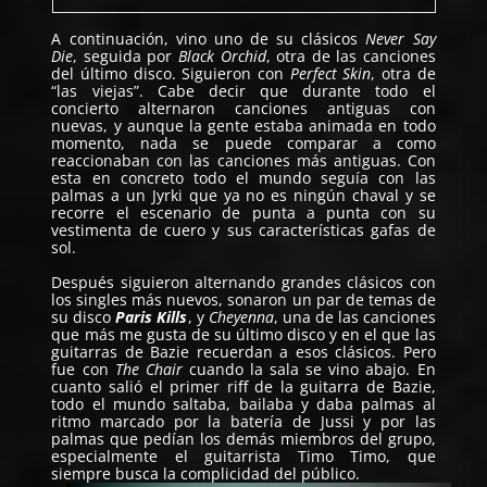
A continuación, vino uno de su clásicos
Never Say
Die
, seguida por
Black Orchid
, otra de las canciones
del último disco. Siguieron con
Perfect Skin
, otra de
“las viejas”. Cabe decir que durante todo el
concierto alternaron canciones antiguas con
nuevas, y aunque la gente estaba animada en todo
momento, nada se puede comparar a como
reaccionaban con las canciones más antiguas. Con
esta en concreto todo el mundo seguía con las
palmas a un Jyrki que ya no es ningún chaval y se
recorre el escenario de punta a punta con su
vestimenta de cuero y sus características gafas de
sol.
Después siguieron alternando grandes clásicos con
los singles más nuevos, sonaron un par de temas de
su disco
Paris Kills
, y
Cheyenna
, una de las canciones
que más me gusta de su último disco y en el que las
guitarras de Bazie recuerdan a esos clásicos. Pero
fue con
The Chair
cuando la sala se vino abajo. En
cuanto salió el primer riff de la guitarra de Bazie,
todo el mundo saltaba, bailaba y daba palmas al
ritmo marcado por la batería de Jussi y por las
palmas que pedían los demás miembros del grupo,
especialmente el guitarrista Timo Timo, que
siempre busca la complicidad del público.