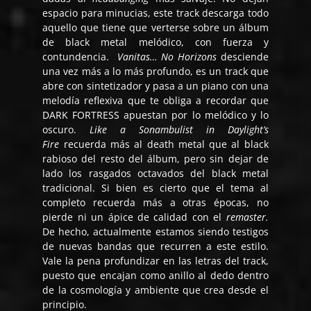
espacio para minucias, este track descarga todo
aquello que tiene que verterse sobre un álbum
de black metal melódico, con fuerza y
contundencia.
Vanitas… No Horizons
desciende
una vez más a lo más profundo, es un track que
abre con sintetizador y pasa a un piano con una
melodía reflexiva que te obliga a recordar que
DARK FORTRESS apuestan por lo melódico y lo
oscuro.
Like a Sonambulist in Daylight’s
Fire
recuerda más al death metal que al black
rabioso del resto del álbum, pero sin dejar de
lado los rasgados octavados del black metal
tradicional. Si bien es cierto que el tema al
completo recuerda más a otras épocas, no
pierde ni un ápice de calidad con el
remaster.
De hecho, actualmente estamos siendo testigos
de nuevas bandas que recurren a este estilo.
Vale la pena profundizar en las letras del track,
puesto que encajan como anillo al dedo dentro
de la cosmología y ambiente que crea desde el
principio.