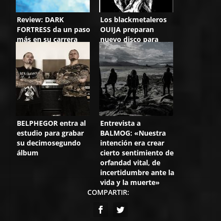
Review: DARK
Los blackmetaleros
FORTRESS da un paso
OUIJA preparan
más en su carrera
nuevo disco para
con «Spectres from
final de año
the Old World»
BELPHEGOR entra al
Entrevista a
estudio para grabar
BALMOG: «Nuestra
su decimosegundo
intención era crear
álbum
cierto sentimiento de
orfandad vital, de
incertidumbre ante la
vida y la muerte»
COMPARTIR: