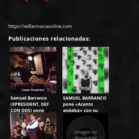
https://edfarmaciaonline.com
Publicaciones relacionadas:
Samuel Barranco
SAMUEL BARRANCO
(XPRESIDENT, DEF
pone «Acento
CON DOS) pone
andaluz» con su
sonido al videojuego
nuevo videoclip
«Blasphemous»