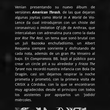
Venían presentando su nuevo álbum de
versiones
American Thrash
, de las que dejaron
algunas joyitas como
World In A World
de Vio-
Lence (la cual introdujeron con un chiste del
coronavirus) o
Imitation Of Life
de Anthrax, que
intercalaban con adrenalina pura como la dada
por
Rise The Rest
, un tema que sonó brutal con
un Juli Bazooka enchufadísimo, un Albert
Requena siempre sonriente y disfrutando de
cada nota, además de un gran Pla Vinseiro al
bajo. En
Conspiranoia,
BB, bajó al público para
crear un circle pit a su alrededor y
Frieza The
Tyrant
nos recordó nuestra infancia con Bola De
Dragón, casi sin dejarnos respirar la noche
prometía y prometió, con la primera visita de
CRISIX a Córdoba, con la que se encontraron
muy agradecidos desde el principio con todos
los asistentes por apoyarlos un ‘jodido’
miércoles.