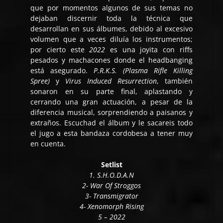
que por momentos algunos de sus temas no
dejaban discernir toda la técnica que
desarrollan en sus álbumes, debido al excesivo
volumen que a veces diluía los instrumentos;
por cierto este
2022
es una joyita con riffs
pesados y machacones donde el headbanging
está asegurado.
P.R.K.S. (Plasma Rifle Killing
Spree)
y
Virus Induced Resurrection
, también
sonaron en su parte final, aplastando y
cerrando una gran actuación, a pesar de la
diferencia musical, sorprendiendo a paisanos y
extraños. Escuchad el álbum y le sacareis todo
el jugo a esta bandaza cordobesa a tener muy
en cuenta.
Setlist
1. S.H.O.D.A.N
2- War Of Stroggos
3- Transmigrator
4- Xenomorph Rising
5 – 2022