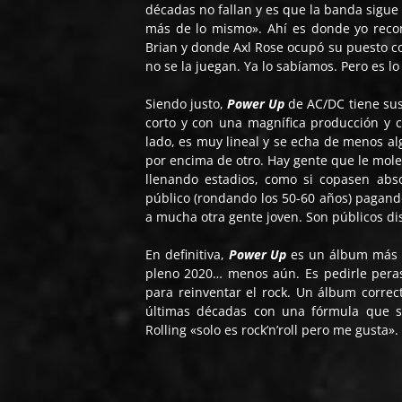
décadas no fallan y es que la banda sigue
más de lo mismo». Ahí es donde yo recon
Brian y donde Axl Rose ocupó su puesto co
no se la juegan. Ya lo sabíamos. Pero es l
Siendo justo,
Power Up
de AC/DC tiene sus
corto y con una magnífica producción y co
lado, es muy lineal y se echa de menos 
por encima de otro. Hay gente que le mole
llenando estadios, como si copasen ab
público (rondando los 50-60 años) pagand
a mucha otra gente joven. Son públicos di
En definitiva,
Power Up
es un álbum más d
pleno 2020… menos aún. Es pedirle peras
para reinventar el rock. Un álbum correct
últimas décadas con una fórmula que s
Rolling «solo es rock’n’roll pero me gusta».