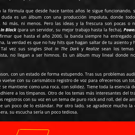
n la fórmula que desde hace tantos años le sigue funcionando, 
n duda es un álbum con una producción impoluta, donde todo
Ni más, ni menos. Pero las ideas y la frescura son pocas o n
In Black
(para un servidor, su mejor trabajo hasta la fecha),
Powe
afirmar que hasta el año 2000, la banda siempre ha entregado 
, la verdad es que no hay hits que hagan saltar de tu asiento y 
 Tal vez sus singles
Shot In The Dark
y
Realize
sean los temas
vista, no llegan a ser himnos. Es un álbum muy lineal donde n
hnson, con un estado de forma estupendo. Tras sus problemas audi
vuelve con su carismático registro de voz para ofrecernos un tot
 se mantiene como una roca, con solidez. Tiene toda la esencia d
 adhiere a los tímpanos. Otro de los temas más interesantes del tr
os registros con su voz en un tema de puro rock and roll, del de an
le un poco de lo estándar. Por otro lado, se agradece mucho la 
era, su escucha sería un poco tediosa.