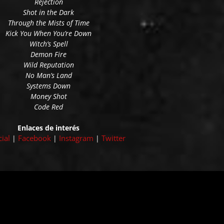
Rejection
Shot in the Dark
Through the Mists of Time
Kick You When You’re Down
Witch’s Spell
Demon Fire
Wild Reputation
No Man’s Land
Systems Down
Money Shot
Code Red
Enlaces de interés
ial
Facebook
Instagram
Twitter
|
|
|