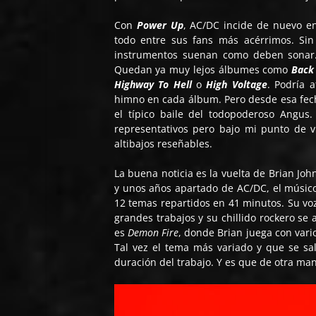
Con
Power Up
, AC/DC incide de nuevo e
todo entre sus fans más acérrimos. Si
instrumentos suenan como deben sonar. 
Quedan ya muy lejos álbumes como
Back 
Highway To Hell
o
High Voltage
. Podría 
himno en cada álbum. Pero desde esa fecha
el típico baile del todopoderoso Angus.
representativos pero bajo mi punto de 
altibajos reseñables.
La buena noticia es la vuelta de Brian Jo
y unos años apartado de AC/DC, el músico 
12 temas repartidos en 41 minutos. Su voz
grandes trabajos y su chillido rockero se
es
Demon Fire
, donde Brian juega con vari
Tal vez el tema más variado y que se sa
duración del trabajo. Y es que de otra man