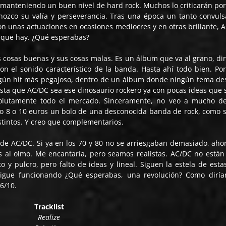
 manteniendo un buen nivel de hard rock. Muchos lo criticarán por
ozco su valía y perseverancia. Tras una época un tanto convuls
n unas actuaciones en ocasiones mediocres y en otras brillante, 
o que hay. ¿Qué esperabas?
 cosas buenas y sus cosas malas. Es un álbum que va al grano, dir
n el sonido característico de la banda. Hasta ahí todo bien. Por
algún hit más pegajoso, dentro de un álbum donde ningún tema de
sta que AC/DC sea ese dinosaurio rockero ya con pocas ideas que 
solutamente todo el mercado. Sinceramente, no veo a mucho d
o 8 o 10 euros un bolo de una desconocida banda de rock, como s
stintos. Y creo que complementarios.
e AC/DC. Si ya en los 70 y 80 no se arriesgaban demasiado, aho
 al olmo. Me encantaría, pero seamos realistas. AC/DC no están
o y pulcro, pero falto de ideas y lineal. Siguen la estela de esta
igue funcionando ¿Qué esperabas, una revolución? Como diría
 6/10.
Tracklist
Realize