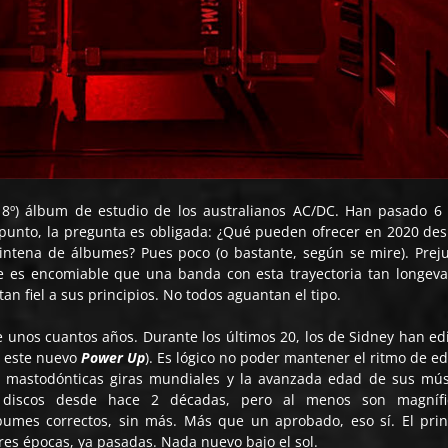
 (18º) álbum de estudio de los australianos AC/DC. Han pasado 6
e punto, la pregunta es obligada: ¿Qué pueden ofrecer en 2020 de
eintena de álbumes? Pues poco (o bastante, según se mire). Preju
e es encomiable que una banda con esta trayectoria tan longeva
an fiel a sus principios. No todos aguantan el tipo.
e unos cuantos años. Durante los últimos 20, los de Sidney han ed
s este nuevo
Power Up
). Es lógico no poder mantener el ritmo de ed
 mastodónticas giras mundiales y la avanzada edad de sus mús
 discos desde hace 2 décadas, pero al menos son magnífic
umes correctos, sin más. Más que un aprobado, eso sí. El prin
es épocas, ya pasadas. Nada nuevo bajo el sol.