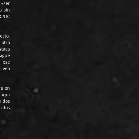
 «ser
a sin
AC/DC
ecto,
 otro
staca
sigue
e ese
í veo
ra en
 aquí
s dos
n los