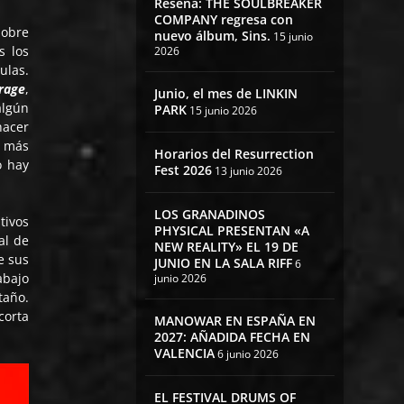
Reseña: THE SOULBREAKER
COMPANY regresa con
sobre
nuevo álbum, Sins.
15 junio
s los
2026
ulas.
rage
,
Junio, el mes de LINKIN
algún
PARK
15 junio 2026
hacer
 más
Horarios del Resurrection
o hay
Fest 2026
13 junio 2026
LOS GRANADINOS
tivos
PHYSICAL PRESENTAN «A
al de
NEW REALITY» EL 19 DE
e sus
JUNIO EN LA SALA RIFF
6
abajo
junio 2026
taño.
corta
MANOWAR EN ESPAÑA EN
2027: AÑADIDA FECHA EN
VALENCIA
6 junio 2026
EL FESTIVAL DRUMS OF