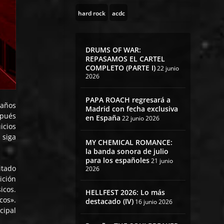
hard rock
acdc
DRUMS OF WAR:
REPASAMOS EL CARTEL
COMPLETO (PARTE I)
22 junio
2026
PAPA ROACH regresará a
 años
Madrid con fecha exclusiva
spués
en España
22 junio 2026
icios
 siga
MY CHEMICAL ROMANCE:
la banda sonora de julio
para los españoles
21 junio
itado
2026
ición
icos.
HELLFEST 2026: Lo más
os».
destacado (IV)
16 junio 2026
cipal