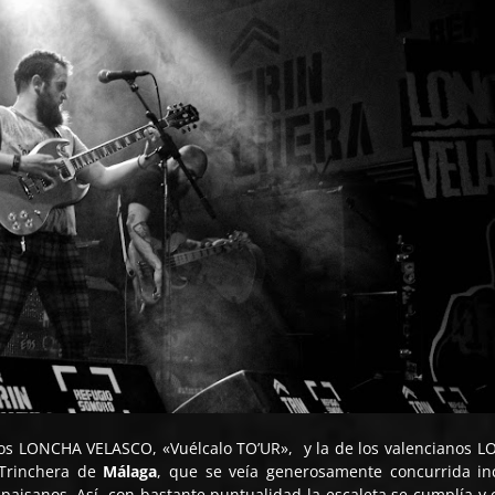
ños LONCHA VELASCO, «Vuélcalo TO’UR», y la de los valencianos L
 Trinchera de
Málaga
, que se veía generosamente concurrida in
 paisanos. Así, con bastante puntualidad la escaleta se cumplía y