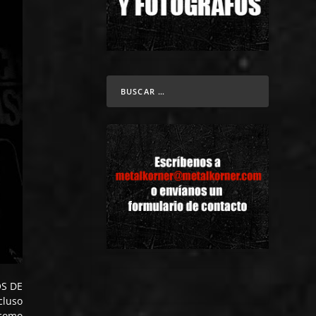
OS DE
cluso
 como