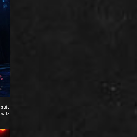
equia
a, la