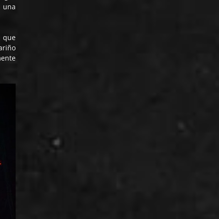
n una
a que
ariño
mente