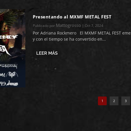
Presentando al MXMF METAL FEST
Mattogrosso
Publicado por
|
Oct 7, 2024
Por Adriana Rockmero El MXMF METAL FEST emer
y con el tiempo se ha convertido en...
LEER MÁS
1
2
3