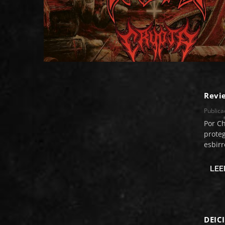
Revi
Public
Por C
proteg
esbirr
LEE
DEIC