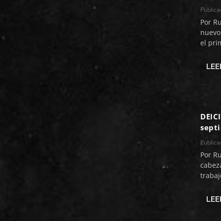
Public
Por R
nuevo
el pri
LEE
DEIC
sept
Public
Por R
cabez
trabaj
LEE