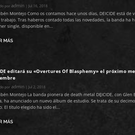
admin
ado por
|
Jul 16, 2018
ubén Montejo Como os contamos hace unos días, DEICIDE está de v
 trabajo. Tras haberos contado todas las novedades, la banda ha 
mer single, disponible en...
R MÁS
IDE editará su «Overtures Of Blasphemy» el próximo me
iembre
admin
ado por
|
Jul 2, 2018
ubén Montejo La banda pionera de death metal DEICIDE, con Glen 
a, ha anunciado un nuevo álbum de estudio. Se trata de su decimo
o. El título elegido ha sido el...
R MÁS