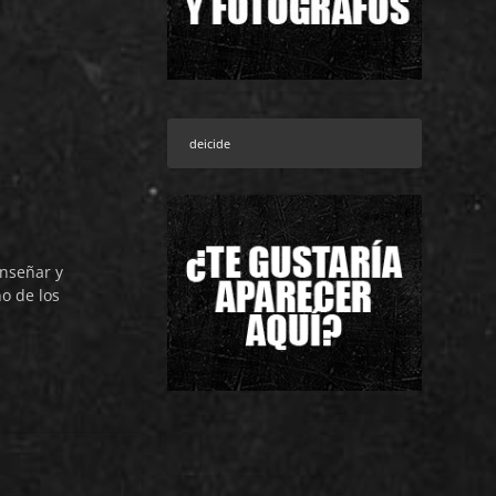
nseñar y
no de los