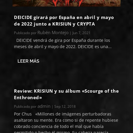
DEICIDE girará por España en abril y mayo
de 2022 junto a KRISIUN y CRYPTA
Rubén Montejo
Publicado por
|
Jun 7, 2021
DEICIDE vendrá de gira por España durante los
meses de abril y mayo de 2022. DEICIDE es una...
LEER MÁS
Review: KRISIUN y su álbum «Scourge of the
Enthroned»
admin
Publicado por
|
Sep 12, 2018
Por Chus «Millones de imágenes perturbadoras
asaltaron su mente. Era como si de repente hubiese
cobrado conciencia de todo el mal que había
permitido o hecho él mismo. Su cabeza parecía...