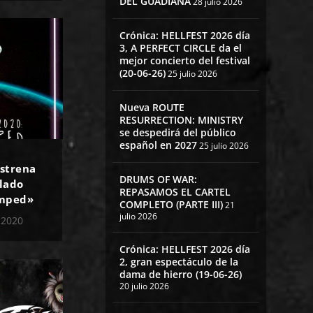
DEL GUADIANA
28 julio 2026
Crónica: HELLFEST 2026 día
3, A PERFECT CIRCLE da el
mejor concierto del festival
(20-06-26)
25 julio 2026
Nueva ROUTE
RESURRECTION: MINISTRY
se despedirá del público
español en 2027
25 julio 2026
strena
DRUMS OF WAR:
ulado
REPASAMOS EL CARTEL
umped»
COMPLETO (PARTE III)
21
julio 2026
 2020
Crónica: HELLFEST 2026 día
2, gran espectáculo de la
dama de hierro (19-06-26)
20 julio 2026