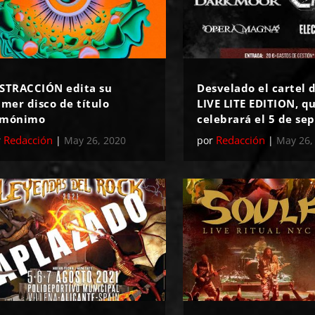
STRACCIÓN edita su
Desvelado el cartel d
imer disco de título
LIVE LITE EDITION, q
mónimo
celebrará el 5 de se
Redacción
Redacción
r
|
May 26, 2020
por
|
May 26,