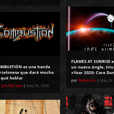
FLAMES AT SUNRISE e
MBUSTIÓN es una banda
un nuevo single, tit
rcelonesa que dará mucho
«Year 2020: Core D
 qué hablar
Redacción
por
|
May 25,
Javi Morales
r
|
May 25, 2020