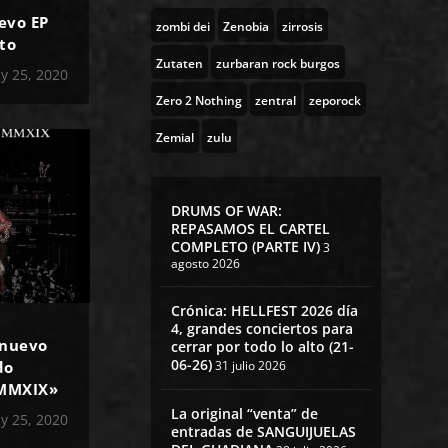
evo EP
zombi dei
Zenobia
zirrosis
to
Zutaten
zurbaran rock burgos
y 25, 2020
Zero 2 Nothing
zentral
zeporock
Zemial
zulu
DRUMS OF WAR:
REPASAMOS EL CARTEL
COMPLETO (PARTE IV)
3
agosto 2026
Crónica: HELLFEST 2026 día
4, grandes conciertos para
 nuevo
cerrar por todo lo alto (21-
06-26)
do
31 julio 2026
 MMXIX»
La original “venta” de
y 25, 2020
entradas de SANGUIJUELAS