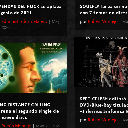
YENDAS DEL ROCK se aplaza
SOULFLY lanza un nu
agosto de 2021
con 7 temas en direc
administradormetalero
Rubén Montejo
r
|
May
por
|
Ma
 2020
SEPTICFLESH editará
NG DISTANCE CALLING
DVD/Blue-Ray titula
trena el segundo single de
«Infernus Sinfonica
 nuevo disco
Rubén Montejo
por
|
Ma
Rubén Montejo
r
|
May 25, 2020