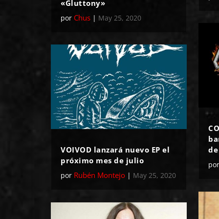
«Gluttony»
Chus
por
|
May 25, 2020
CO
ba
VOIVOD lanzará nuevo EP el
de
próximo mes de julio
po
Rubén Montejo
por
|
May 25, 2020