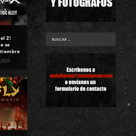
el Z!
ue se
ptiembre
 2020