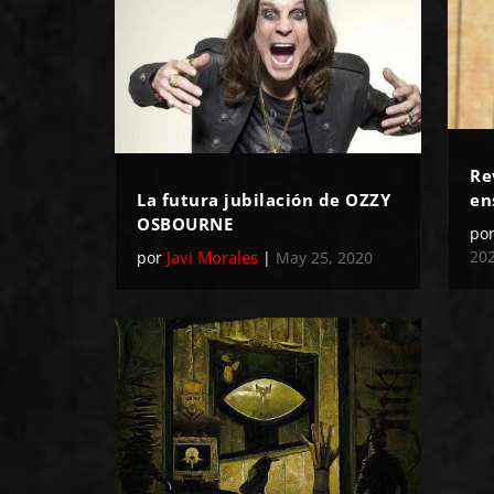
Re
La futura jubilación de OZZY
en
OSBOURNE
po
Javi Morales
20
por
|
May 25, 2020