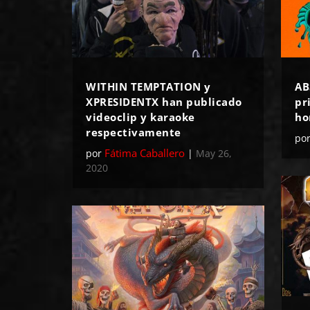
WITHIN TEMPTATION y
AB
XPRESIDENTX han publicado
pr
videoclip y karaoke
ho
respectivamente
po
Fátima Caballero
por
|
May 26,
2020