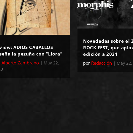
Novedades sobre el Z
view: ADIÓS CABALLOS
ROCK FEST, que apla
seña la pezuña con “Llora”
edición a 2021
Alberto Zambrano
r
|
May 22,
Redacción
por
|
May 22,
20