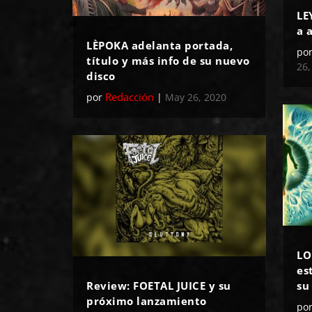
LE
a 
LÈPOKA adelanta portada,
po
título y más info de su nuevo
26,
disco
Redacción
por
|
May 26, 2020
LO
es
Review: FOETAL JUICE y su
su
próximo lanzamiento
po