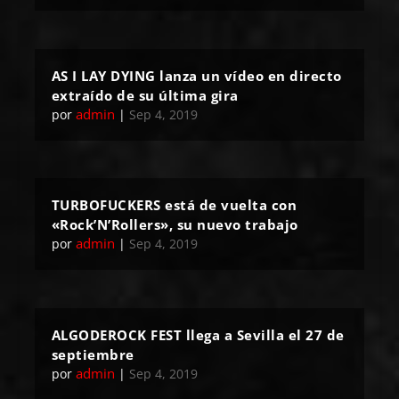
AS I LAY DYING lanza un vídeo en directo
extraído de su última gira
admin
por
|
Sep 4, 2019
TURBOFUCKERS está de vuelta con
«Rock’N’Rollers», su nuevo trabajo
admin
por
|
Sep 4, 2019
ALGODEROCK FEST llega a Sevilla el 27 de
septiembre
admin
por
|
Sep 4, 2019