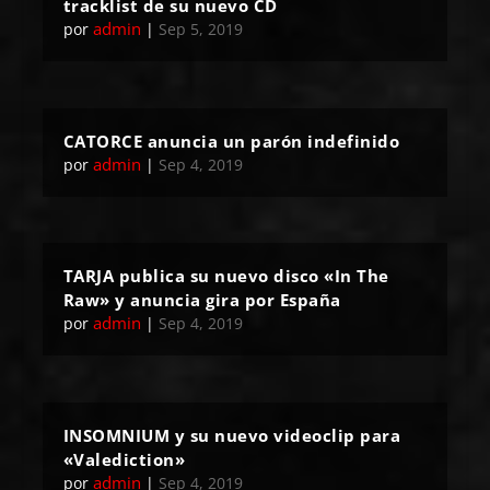
tracklist de su nuevo CD
admin
por
|
Sep 5, 2019
CATORCE anuncia un parón indefinido
admin
por
|
Sep 4, 2019
TARJA publica su nuevo disco «In The
Raw» y anuncia gira por España
admin
por
|
Sep 4, 2019
INSOMNIUM y su nuevo videoclip para
«Valediction»
admin
por
|
Sep 4, 2019