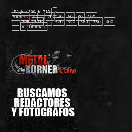
«
Página 300 de 719
Primera
«
20
40
60
80
100
...
301
320
340
360
380
400
...
300
...
»
Última »
...