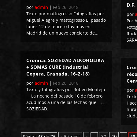
D.F.
admin
por
|
Feb 26, 2018
Texto por mattogrosso Fotografías por
por
Miguel Alegre y mattogrosso El pasado
Por 
lunes 12 de febrero tuvimos en
Fotog
Madrid de un nuevo concierto de...
Rock
SARA
Crónica: SOZIEDAD ALKOHOLIKA
+ SOMAS CURE (Industrial
Cró
Copera, Granada, 16-2-18)
réco
Cent
admin
por
|
Feb 20, 2018
Texto y fotografías por Rubén Montejo
por
La noche del pasado 16 de febrero
Text
acudimos a una de las fechas que
Hace 
SOZIEDAD...
hura
ciud
« Primera
«
20
40
Página 43 de 76
...
...
43