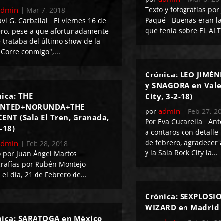
admin
Texto y fotografías por
|
Mar 7, 2018
Paqué Buenas eran la
avi G. Carballal El viernes 16 de
que tenía sobre EL ALT
ero, pese a que afortunadamente
e trataba del último show de la
"Corre conmigo",...
Crónica: LEO JIMÉN
y SNAGORA en Vale
ica: THE
City, 3-2-18)
NTED+NORUNDA+THE
admin
por
|
Feb 27, 2
ENT (Sala El Tren, Granada,
Por Eva Cucarella An
-18)
a contaros con detalle 
de febrero, agradecer
admin
|
Feb 28, 2018
y la Sala Rock City la...
o por Juan Ángel Martos
grafías por Rubén Montejo
 el día, 21 de Febrero de...
Crónica: SEXPLOSI
WIZARD en Madrid
nica: SARATOGA en México