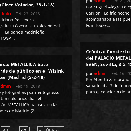
admin
por
|
Feb 21, 2
 (Circo Volador, 28-1-18)
Por Miguel Alegre Foto
Carrión La fría noche
admin
|
Feb 23, 2018
acompañaba a las puer
Adriana Rockmero
Fun House,...
rafías Pólvora La Explosión del
 La banda madrileña
TOGA...
Crónica: Concierto
del PALACIO METAL 
nica: METALLICA bate
EVEN, Sevilla, 3-2-1
rds de público en el Wizink
admin
por
|
Feb 16, 2
er (Madrid (5-2-18)
Por Alberto Zambran
sábado, día 3 de febre
admin
|
Feb 19, 2018
para el concierto de pr
o y fotografías por mattogrosso
tan solo unos días el
cán METALLICA ha asolado las
ades de Madrid (2...
44
60
»
Última »
...
...