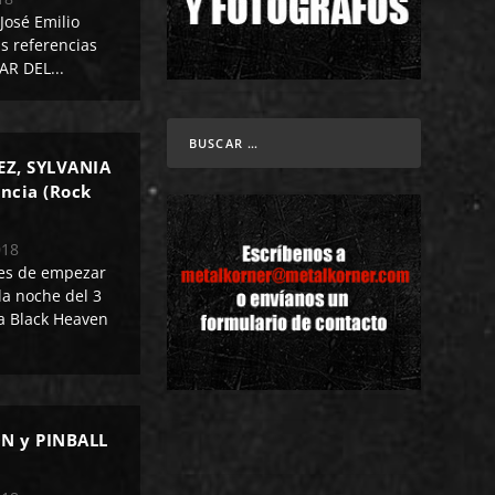
 José Emilio
s referencias
AR DEL...
EZ, SYLVANIA
ncia (Rock
018
tes de empezar
la noche del 3
 a Black Heaven
ON y PINBALL