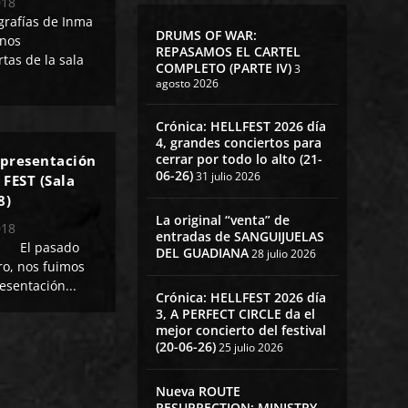
018
grafías de Inma
DRUMS OF WAR:
 nos
REPASAMOS EL CARTEL
tas de la sala
COMPLETO (PARTE IV)
3
agosto 2026
Crónica: HELLFEST 2026 día
4, grandes conciertos para
cerrar por todo lo alto (21-
 presentación
06-26)
31 julio 2026
FEST (Sala
8)
La original “venta” de
018
entradas de SANGUIJUELAS
o El pasado
DEL GUADIANA
28 julio 2026
ro, nos fuimos
esentación...
Crónica: HELLFEST 2026 día
3, A PERFECT CIRCLE da el
mejor concierto del festival
(20-06-26)
25 julio 2026
Nueva ROUTE
RESURRECTION: MINISTRY