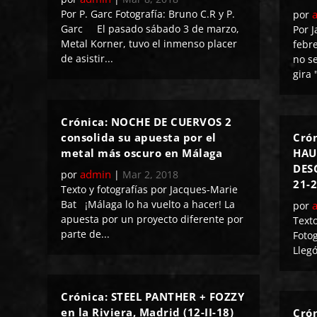
Por P. Garc Fotografía: Bruno C.R y P.
por
Garc El pasado sábado 3 de marzo,
Por J
Metal Korner, tuvo el inmenso placer
febr
de asistir...
no s
gira 
Crónica: NOCHE DE CUERVOS 2
consolida su apuesta por el
Crón
metal más oscuro en Málaga
HAU
DESC
admin
por
|
Mar 2, 2018
21-2
Texto y fotografías por Jacques-Marie
Bat ¡Málaga lo ha vuelto a hacer! La
por
apuesta por un proyecto diferente por
Text
parte de...
Foto
Llegó
Crónica: STEEL PANTHER + FOZZY
en la Riviera, Madrid (12-II-18)
Cró