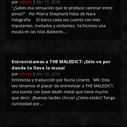
admin
por
|
Abr 13, 2016
"¿Sabes esa sensación que te produce caminar entre
pinos?" Por Pilaria Shephard Fotos de Nara
Fotografía El barco cada vez cuenta con más
tripulantes, invitados y visitantes. Ya hicimos una
escala en las Islas Baleares...
Entrevistamos a THE MALEDICT: ¡Sólo ve por
donde te lleve la musa!
admin
por
|
Abr 12, 2016
Entrevista y traducción por Nuria Linares MK: Esta
vez tenemos el placer de entrevistar a THE MALEDICT,
una banda con base death metal que tiene mucho
que decir. ¡Buenas tardes chicos! ¿Cómo estáis? Tengo
curiosidad por...