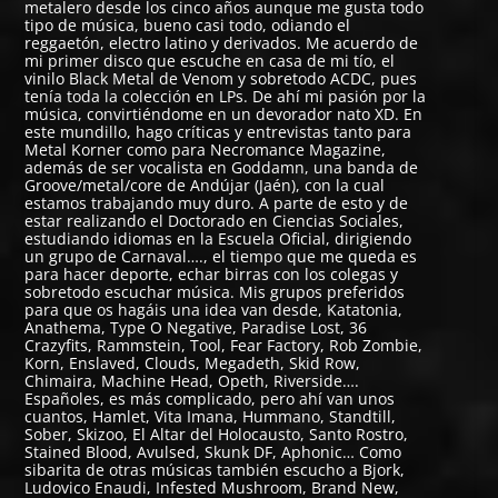
metalero desde los cinco años aunque me gusta todo
tipo de música, bueno casi todo, odiando el
reggaetón, electro latino y derivados. Me acuerdo de
mi primer disco que escuche en casa de mi tío, el
vinilo Black Metal de Venom y sobretodo ACDC, pues
tenía toda la colección en LPs. De ahí mi pasión por la
música, convirtiéndome en un devorador nato XD. En
este mundillo, hago críticas y entrevistas tanto para
Metal Korner como para Necromance Magazine,
además de ser vocalista en Goddamn, una banda de
Groove/metal/core de Andújar (Jaén), con la cual
estamos trabajando muy duro. A parte de esto y de
estar realizando el Doctorado en Ciencias Sociales,
estudiando idiomas en la Escuela Oficial, dirigiendo
un grupo de Carnaval…., el tiempo que me queda es
para hacer deporte, echar birras con los colegas y
sobretodo escuchar música. Mis grupos preferidos
para que os hagáis una idea van desde, Katatonia,
Anathema, Type O Negative, Paradise Lost, 36
Crazyfits, Rammstein, Tool, Fear Factory, Rob Zombie,
Korn, Enslaved, Clouds, Megadeth, Skid Row,
Chimaira, Machine Head, Opeth, Riverside….
Españoles, es más complicado, pero ahí van unos
cuantos, Hamlet, Vita Imana, Hummano, Standtill,
Sober, Skizoo, El Altar del Holocausto, Santo Rostro,
Stained Blood, Avulsed, Skunk DF, Aphonic… Como
sibarita de otras músicas también escucho a Bjork,
Ludovico Enaudi, Infested Mushroom, Brand New,