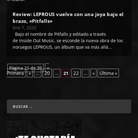
Review: LEPROUS vuelve con una joya bajo el
brazo, «Pitfalls»
Ene 7, 2020
Bajo el nombre de Pitfalls y editado a través
de Inside Out Music, se esconde la nueva obra de los
noruegos LEPROUS, un álbum que va más allá...
«
Página 21 de 39
Primera
«
20
22
»
Última »
...
...
21
...