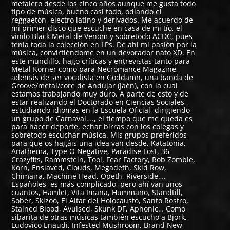
metalero desde los cinco años aunque me gusta todo
tipo de música, bueno casi todo, odiando el
reggaetón, electro latino y derivados. Me acuerdo de
mi primer disco que escuche en casa de mi tío, el
vinilo Black Metal de Venom y sobretodo ACDC, pues
tenía toda la colección en LPs. De ahí mi pasión por la
música, convirtiéndome en un devorador nato XD. En
este mundillo, hago críticas y entrevistas tanto para
Metal Korner como para Necromance Magazine,
además de ser vocalista en Goddamn, una banda de
Groove/metal/core de Andújar (Jaén), con la cual
estamos trabajando muy duro. A parte de esto y de
estar realizando el Doctorado en Ciencias Sociales,
estudiando idiomas en la Escuela Oficial, dirigiendo
un grupo de Carnaval…., el tiempo que me queda es
para hacer deporte, echar birras con los colegas y
sobretodo escuchar música. Mis grupos preferidos
para que os hagáis una idea van desde, Katatonia,
Anathema, Type O Negative, Paradise Lost, 36
Crazyfits, Rammstein, Tool, Fear Factory, Rob Zombie,
Korn, Enslaved, Clouds, Megadeth, Skid Row,
Chimaira, Machine Head, Opeth, Riverside….
Españoles, es más complicado, pero ahí van unos
cuantos, Hamlet, Vita Imana, Hummano, Standtill,
Sober, Skizoo, El Altar del Holocausto, Santo Rostro,
Stained Blood, Avulsed, Skunk DF, Aphonic… Como
sibarita de otras músicas también escucho a Bjork,
Ludovico Enaudi, Infested Mushroom, Brand New,