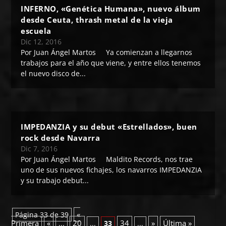
INFERNO, «Genética Humana», nuevo álbum
desde Ceuta, thrash metal de la vieja
escuela
Dic 12, 2016
Por Juan Ángel Martos Ya comienzan a llegarnos
trabajos para el año que viene, y entre ellos tenemos
el nuevo disco de...
IMPEDANZIA y su debut «Estrellados», buen
rock desde Navarra
Dic 7, 2016
Por Juan Ángel Martos Maldito Records, nos trae
uno de sus nuevos fichajes, los navarros IMPEDANZIA
y su trabajo debut...
«
Página 33 de 39
Primera
«
20
34
»
Última »
...
...
33
...