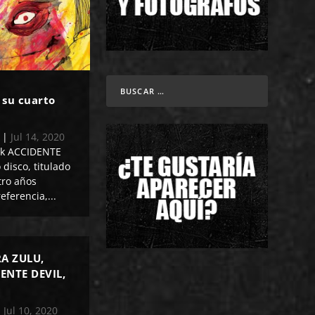
 su cuarto
|
Jul 14, 2020
ck ACCIDENTE
 disco, titulado
tro años
eferencia,...
RA ZULU,
ENTE DEVIL,
|
Jul 10, 2020