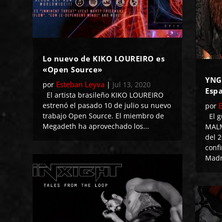
Lo nuevo de KIKO LOUREIRO es
«Open Source»
YNG
Esteban Leyva
por
|
Jul 13, 2020
Esp
El artista brasileño KIKO LOUREIRO
estrenó el pasado 10 de julio su nuevo
por
trabajo Open Source. El miembro de
El g
Megadeth ha aprovechado los...
MALM
del 2
conf
Madri