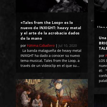
«Tales from the Loop» es lo
nuevo de INXIGHT: heavy metal
y el arte de la acrobacia dados
Una
de la mano
BRI
Fátima Caballero
por
|
Jul 10, 2020
TAL
La banda malagueña de heavy metal
INXIGHT ha dado a conocer su nuevo
por
tema musical, Tales from the Loop, a
LOS 
través de un videoclip en el que su...
nuev
él: 
confi
palab