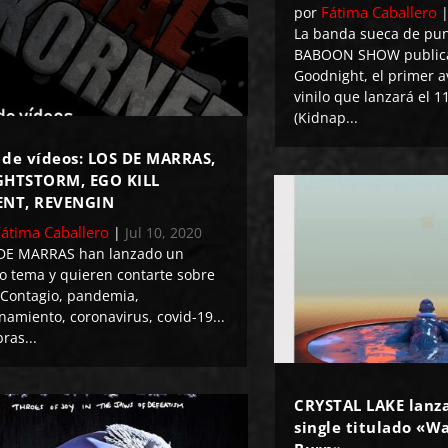
Fátima Caballero
por
La banda sueca de pun
BABOON SHOW publica
Goodnight, el primer a
vinilo que lanzará el 
(Kidnap...
 de vídeos: LOS DE MARRAS,
GHTSTORM, EGO KILL
ENT, REVENGIN
Fátima Caballero
|
Jul 10, 2020
DE MARRAS han lanzado un
o tema y quieren contarte sobre
"Contagio, pandemia,
namiento, coronavirus, covid-19...
ras...
CRYSTAL LAKE lanz
single titulado «W