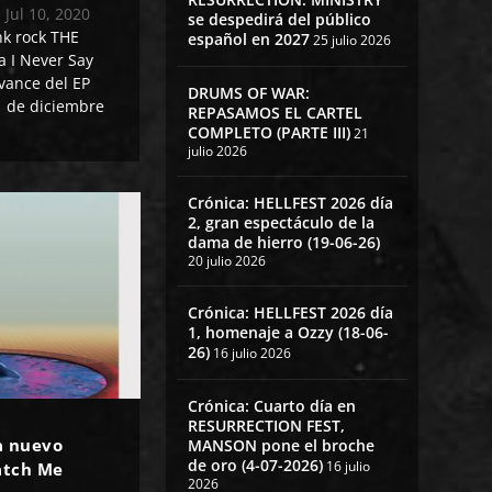
|
Jul 10, 2020
se despedirá del público
k rock THE
español en 2027
25 julio 2026
 I Never Say
vance del EP
DRUMS OF WAR:
11 de diciembre
REPASAMOS EL CARTEL
COMPLETO (PARTE III)
21
julio 2026
Crónica: HELLFEST 2026 día
2, gran espectáculo de la
dama de hierro (19-06-26)
20 julio 2026
Crónica: HELLFEST 2026 día
1, homenaje a Ozzy (18-06-
26)
16 julio 2026
Crónica: Cuarto día en
RESURRECTION FEST,
a nuevo
MANSON pone el broche
de oro (4-07-2026)
16 julio
atch Me
2026