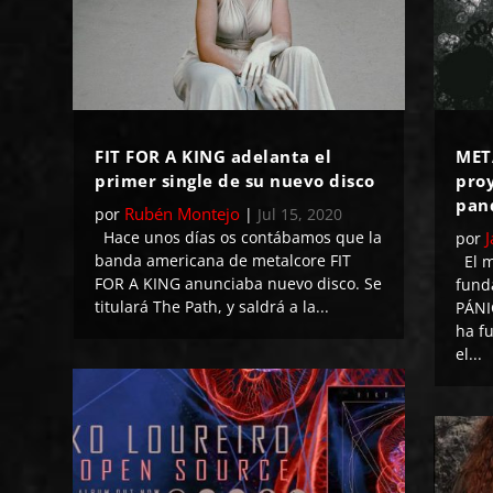
FIT FOR A KING adelanta el
MET
primer single de su nuevo disco
proy
pan
Rubén Montejo
por
|
Jul 15, 2020
Hace unos días os contábamos que la
por
banda americana de metalcore FIT
El m
FOR A KING anunciaba nuevo disco. Se
fund
titulará The Path, y saldrá a la...
PÁNI
ha f
el...