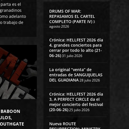
parta es el
 granadinos
DRUMS OF WAR:
REPASAMOS EL CARTEL
omo adelanto
COMPLETO (PARTE IV)
3
o trabajo de
agosto 2026
Crónica: HELLFEST 2026 día
4, grandes conciertos para
cerrar por todo lo alto (21-
06-26)
31 julio 2026
La original “venta” de
entradas de SANGUIJUELAS
DEL GUADIANA
28 julio 2026
Crónica: HELLFEST 2026 día
3, A PERFECT CIRCLE da el
mejor concierto del festival
(20-06-26)
25 julio 2026
E BABOON
ULOS,
Nueva ROUTE
SOUTHGATE
RESURRECTION: MINISTRY