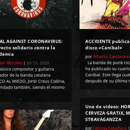
AL AGAINST CORONAVIRUS:
ACCIDENTE publica
ecto solidario contra la
disco «Caníbal»
demia
Alberto Zambrano
por
Javi Morales
La banda de punk ro
|
Jul 15, 2020
ha publicado su cuarto
úsico compositor y guitarra
Caníbal. Este llega cua
ador de la banda catalana
después de su última r
CO AL MIEDO, Jordi Creus Codina,
undado también, siendo él mismo
Una de vídeos: HO
CERVEZA GRATIX, M
STRAVAGANZZA
Fátima Caballero
por