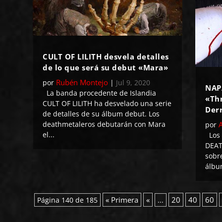
CULT OF LILITH desvela detalles
de lo que será su debut «Mara»
Rubén Montejo
por
|
Jul 9, 2020
NAP
La banda procedente de Islandia
«Thr
CULT OF LILITH ha desvelado una serie
Der
de detalles de su álbum debut. Los
deathmetaleros debutarán con Mara
por
el...
Los 
DEAT
sobr
álbum
« Primera
«
20
40
60
Página 140 de 185
...