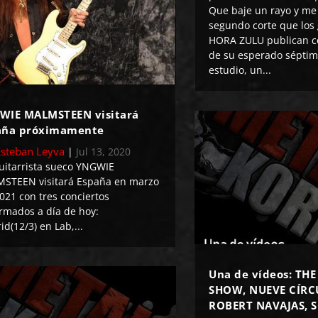
Que baje un rayo y me 
segundo corte que los
HORA ZULU publican c
de su esperado séptim
estudio, un...
WIE MALMSTEEN visitará
aña próximamente
Esteban Leyva
|
Jul 13, 2020
uitarrista sueco YNGWIE
STEEN visitará España en marzo
021 con tres conciertos
irmados a día de hoy:
d(12/3) en Lab,...
Una de vídeos: TH
SHOW, NUEVE CÍRC
ROBERT NAVAJAS, 