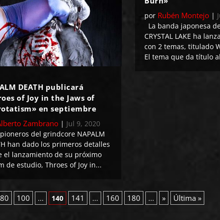
Burn»
Rubén Montejo
por
|
La banda japonesa de
CRYSTAL LAKE ha lanza
con 2 temas, titulado
El tema que da título al
ALM DEATH publicará
oes of Joy in the Jaws of
rotatism» en septiembre
Alberto Zambrano
|
Jul 9, 2020
pioneros del grindcore NAPALM
H han dado los primeros detalles
e el lanzamiento de su próximo
 de estudio, Throes of Joy in...
80
100
141
160
180
»
Última »
...
140
...
...