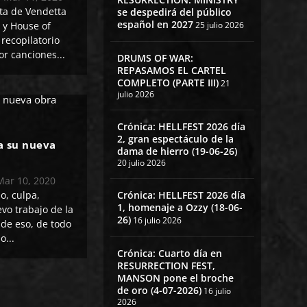
ta de Vendetta
se despedirá del público
español en 2027
25 julio 2026
 y House of
recopilatorio
r canciones...
DRUMS OF WAR:
REPASAMOS EL CARTEL
COMPLETO (PARTE III)
21
julio 2026
Crónica: HELLFEST 2026 día
2, gran espectáculo de la
a su nueva
dama de hierro (19-06-26)
20 julio 2026
Mar 10, 2020
o, culpa,
Crónica: HELLFEST 2026 día
1, homenaje a Ozzy (18-06-
evo trabajo de la
26)
16 julio 2026
de eso, de todo
o...
Crónica: Cuarto día en
RESURRECTION FEST,
MANSON pone el broche
de oro (4-07-2026)
16 julio
2026