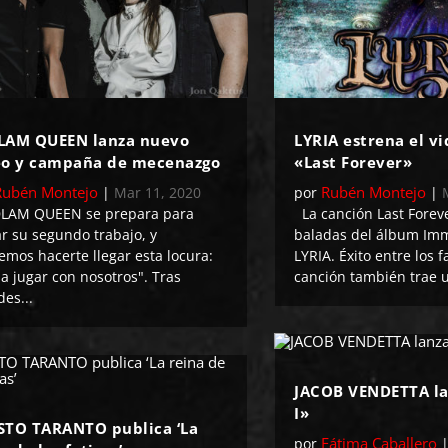
LAM QUEEN lanza nuevo
LYRIA estrena el vi
eo y campaña de mecenazgo
«Last Forever»
Rubén Montejo
Rubén Montejo
|
Mar 11, 2020
por
|
AM QUEEN se prepara para
La canción Last Foreve
ar su segundo trabajo, y
baladas del álbum Imm
emos hacerte llegar esta locura:
LYRIA. Éxito entre los f
a jugar con nosotros". Tras
canción también trae u
es...
JACOB VENDETTA la
I»
STO TARANTO publica ‘La
Fátima Caballero
por