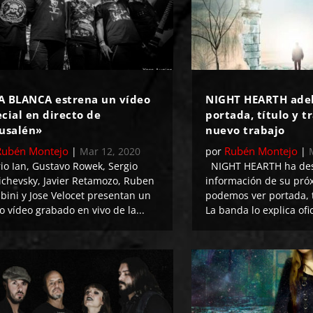
A BLANCA estrena un vídeo
NIGHT HEARTH ade
cial en directo de
portada, título y t
rusalén»
nuevo trabajo
Rubén Montejo
Rubén Montejo
|
Mar 12, 2020
por
|
o Ian, Gustavo Rowek, Sergio
NIGHT HEARTH ha des
ichevsky, Javier Retamozo, Ruben
información de su próx
bini y Jose Velocet presentan un
podemos ver portada, tí
 vídeo grabado en vivo de la...
La banda lo explica ofi