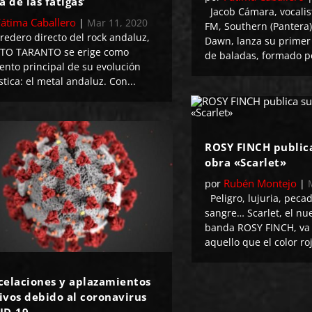
a de las fatigas’
Jacob Cámara, vocalis
Fátima Caballero
|
Mar 11, 2020
FM, Southern (Pantera)
dero directo del rock andaluz,
Dawn, lanza su primer 
TO TARANTO se erige como
de baladas, formado po
ento principal de su evolución
ística: el metal andaluz. Con...
ROSY FINCH public
obra «Scarlet»
Rubén Montejo
por
|
Peligro, lujuria, pecad
sangre… Scarlet, el nu
banda ROSY FINCH, va 
aquello que el color roj
celaciones y aplazamientos
ivos debido al coronavirus