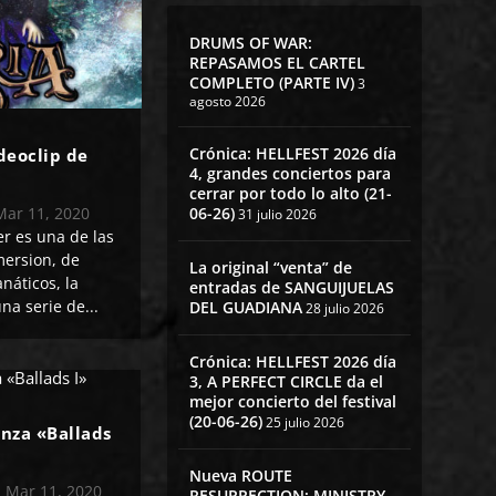
DRUMS OF WAR:
REPASAMOS EL CARTEL
COMPLETO (PARTE IV)
3
agosto 2026
Crónica: HELLFEST 2026 día
deoclip de
4, grandes conciertos para
cerrar por todo lo alto (21-
Mar 11, 2020
06-26)
31 julio 2026
r es una de las
ersion, de
La original “venta” de
anáticos, la
entradas de SANGUIJUELAS
na serie de...
DEL GUADIANA
28 julio 2026
Crónica: HELLFEST 2026 día
3, A PERFECT CIRCLE da el
mejor concierto del festival
(20-06-26)
25 julio 2026
nza «Ballads
Nueva ROUTE
|
Mar 11, 2020
RESURRECTION: MINISTRY