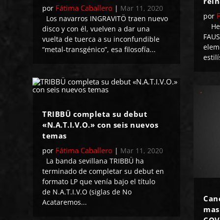
rein
Fátima Caballero
por
|
Mar 11, 2020
por
Los navarros INGRAVITÖ traen nuevo
Here
disco y con él, vuelven a dar una
FAUS
vuelta de tuerca a su inconfundible
elem
“metal-transgénico”, esa filosofía...
estil
TRIBBÜ completa su debut
«N.A.T.I.V.O.» con seis nuevos
temas
Fátima Caballero
por
|
Mar 11, 2020
La banda sevillana TRIBBÜ ha
terminado de completar su debut en
formato LP que venía bajo el título
de N.A.T.I.V.O (siglas de No
Can
Acataremos...
mas