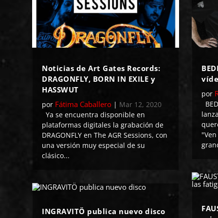
Noticias de Art Gates Records:
BED
DRAGONFLY, BORN IN EXILE y
víd
HASSWUT
por
Fátima Caballero
BEDL
por
|
Mar 12, 2020
lanz
Ya se encuentra disponible en
quer
plataformas digitales la grabación de
"Ven 
DRAGONFLY en The AGR Sessions, con
grand
una versión muy especial de su
clásico...
FAU
INGRAVITÖ publica nuevo disco