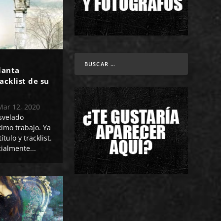
lanta
racklist de su
Mar 12, 2020
velado
imo trabajo. Ya
tulo y tracklist.
cialmente...