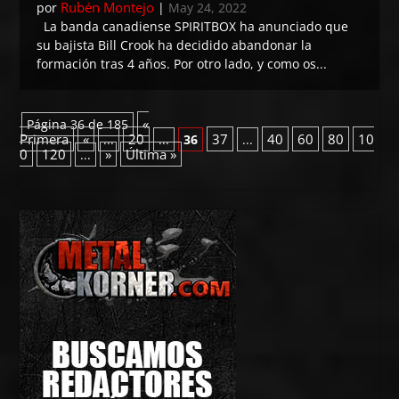
Rubén Montejo
por
|
May 24, 2022
La banda canadiense SPIRITBOX ha anunciado que
su bajista Bill Crook ha decidido abandonar la
formación tras 4 años. Por otro lado, y como os...
«
Página 36 de 185
Primera
«
20
37
40
60
80
10
...
...
36
...
0
120
»
Última »
...