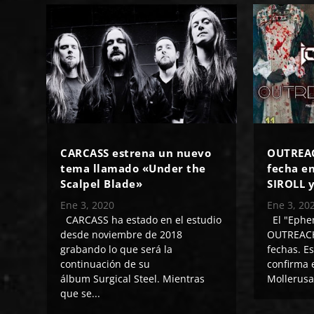
CARCASS estrena un nuevo
OUTREAC
tema llamado «Under the
fecha en
Scalpel Blade»
SIROLL 
Ene 3, 2020
Ene 3, 20
CARCASS ha estado en el estudio
El "Ephe
desde noviembre de 2018
OUTREACH
grabando lo que será la
fechas. E
continuación de su
confirma 
álbum Surgical Steel. Mientras
Mollerusa 
que se...