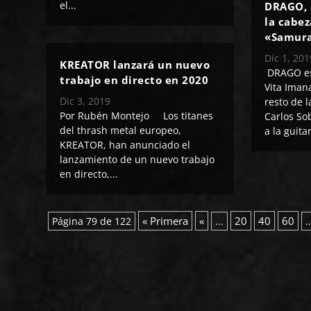
el...
DRAGO, 
la cabez
«Samura
Dic 1, 201
KREATOR lanzará un nuevo
DRAGO es 
trabajo en directo en 2020
Vita Imana
Dic 3, 2019
resto de 
Por Rubén Montejo Los titanes
Carlos So
del thrash metal europeo,
a la guitar
KREATOR, han anunciado el
lanzamiento de un nuevo trabajo
en directo,...
« Primera
«
20
40
60
Página 79 de 122
...
.