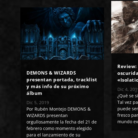
Review:
DEMONS & WIZARDS
oscurid
presentan portada, tracklist
«Isolati
y más info de su próximo
Dic 4, 201
álbum
​¿Qué se s
Tal vez p
Dic 5, 2019
pued​e se
Por Rubén Montejo DEMONS &
fresco pa
WIZARDS presentan
mundo ext
orgullosamente la fecha del 21 de
febrero como momento elegido
para el lanzamiento de su