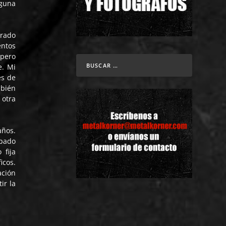
lguna
trado
entos
 pero
e. Mi
es de
mbién
 otra
años.
ipado
 fija
icos.
ación
ir la