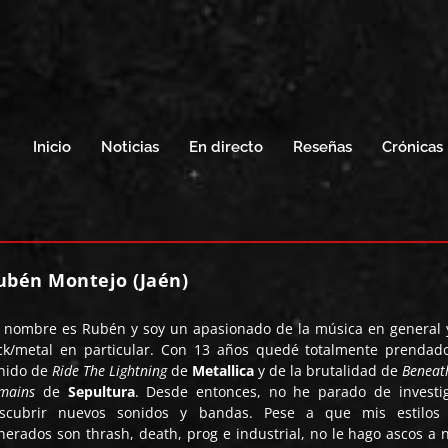
Inicio
Noticias
En directo
Reseñas
Crónicas
ubén Montejo (Jaén)
 nombre es Rubén y soy un apasionado de la música en general 
ck/metal en particular. Con 13 años quedé totalmente prendad
nido de
Ride The Lightning
de
Metallica
y de la brutalidad de
Beneat
mains
de
Sepultura
. Desde entonces, no he parado de investi
scubrir nuevos sonidos y bandas. Pese a que mis estilos
nerados son thrash, death, prog e industrial, no le hago ascos a 