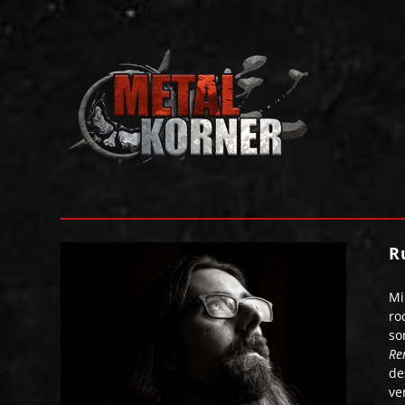
R
Mi
ro
so
Re
de
ve