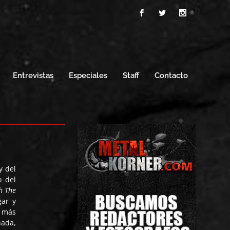
Entrevistas
Especiales
Staff
Contacto
y del
o del
h The
gar y
 más
nada,