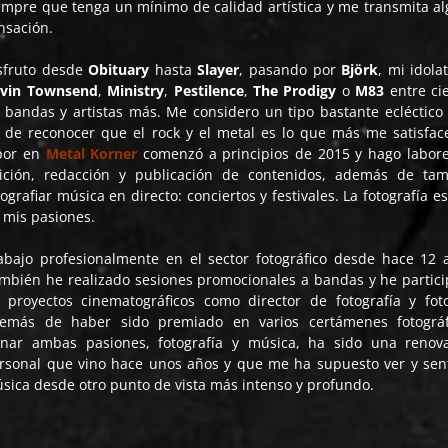
empre que tenga un mínimo de calidad artística y me transmita a
nsación.
sfruto desde
Obituary
hasta
Slayer
, pasando por
Björk
, mi idola
vin Townsend
,
Ministry
,
Pestilence
,
The Prodigy
o
M83
entre ci
 bandas y artistas más. Me considero un tipo bastante ecléctico
 de reconocer que el rock y el metal es lo que más me satisfac
bor en
Metal Korner
comenzó a principios de 2015 y hago labor
ición, redacción y publicación de contenidos, además de ta
tografiar música en directo: conciertos y festivales. La fotografía es
 mis pasiones.
abajo profesionalmente en el sector fotográfico desde hace 12 
mbién he realizado sesiones promocionales a bandas y he partic
 proyectos cinematográficos como director de fotografía y foto
emás de haber sido premiado en varios certámenes fotográf
nar ambas pasiones, fotografía y música, ha sido una renov
rsonal que vino hace unos años y que me ha supuesto ver y sent
sica desde otro punto de vista más intenso y profundo.