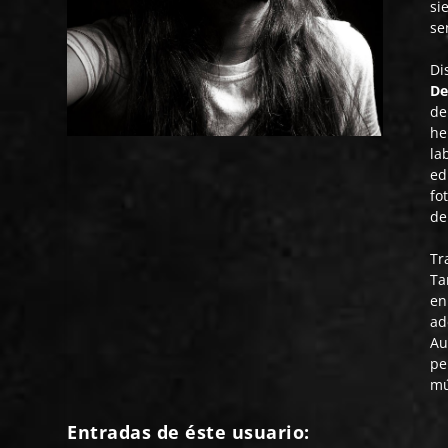
si
se
Di
De
de
he
la
ed
fo
de
Tr
Ta
en
ad
Au
pe
mú
Entradas de éste usuario: