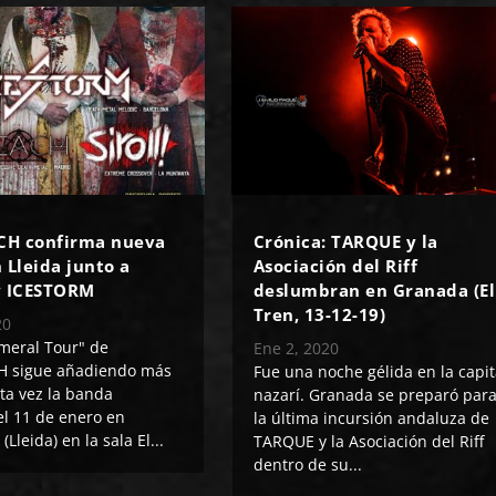
H confirma nueva
Crónica: TARQUE y la
 Lleida junto a
Asociación del Riff
y ICESTORM
deslumbran en Granada (El
Tren, 13-12-19)
20
meral Tour" de
Ene 2, 2020
 sigue añadiendo más
Fue una noche gélida en la capit
sta vez la banda
nazarí. Granada se preparó par
el 11 de enero en
la última incursión andaluza de
(Lleida) en la sala El...
TARQUE y la Asociación del Riff
dentro de su...