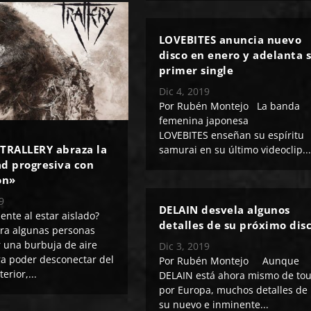
LOVEBITES anuncia nuevo
disco en enero y adelanta 
primer single
Dic 4, 2019
Por Rubén Montejo La banda
femenina japonesa
LOVEBITES enseñan su espíritu
 TRALLERY abraza la
samurai en su último videoclip...
ad progresiva con
on»
9
DELAIN desvela algunos
iente al estar aislado?
detalles de su próximo dis
ara algunas personas
r una burbuja de aire
Dic 3, 2019
ra poder desconectar del
Por Rubén Montejo Aunque
erior,...
DELAIN está ahora mismo de tou
por Europa, muchos detalles de
su nuevo e inminente...