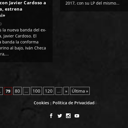
con Javier Cardoso a
2017, con su LP del mismo...
a, estrena
i»
9
la nueva banda del ex-
, Javier Cardoso. El
la banda la conforma
brino al bajo, Iván Checa
ra,...
80
100
120
»
Última »
..
79
...
...
Cookies
Política de Privacidad
|