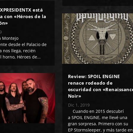
 XPRESIDENTX está
a con «Héroes de la
ión»
9
én Montejo
nte desde el Palacio de
a nos llega, recién
l horno, Héroes de...
Review: SPOIL ENGINE
renace rodeado de
oscuridad con «Renaissanc
Noir»
Dic 1, 2019
Cuando en 2015 descubrí
a SPOIL ENGINE, me llevé una
gran sorpresa. Primero con su
EP Stormsleeper, y más tarde en