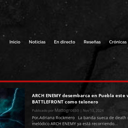
Inicio
Noticias
En directo
Reseñas
Crónicas
ARCH ENEMY desembarca en Puebla este v
BATTLEFRONT como telonero
Mattogrosso
Publicado por
|
Nov 13, 2024
Por Adriana Rockmero La banda sueca de death 
melódico ARCH ENEMY ya está recorriendo...