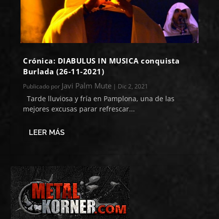
Crónica: DIABULUS IN MUSICA conquista
Burlada (26-11-2021)
Javi Palm Mute
Publicado por
|
Dic 2, 2021
Tarde lluviosa y fría en Pamplona, una de las
mejores excusas parar refrescar...
LEER MÁS