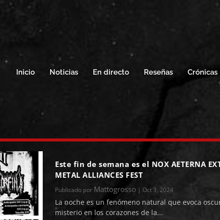
Inicio
Noticias
En directo
Reseñas
Crónicas
Este fin de semana es el NOX AETERNA E
METAL ALLIANCES FEST
Mattogrosso
Publicado por
|
Oct 3, 2024
La noche es un fenómeno natural que evoca oscur
misterio en los corazones de la...