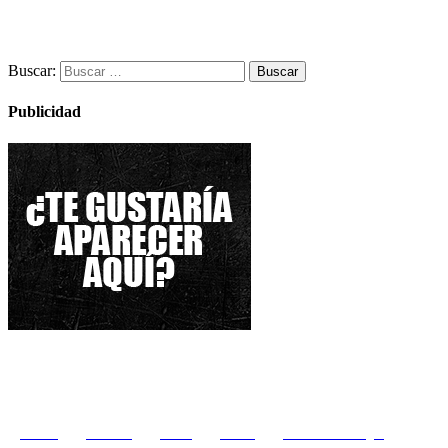
Buscar:
Publicidad
Zenobia
zombi dei
Zemial
Zutaten
zurbaran rock burgos