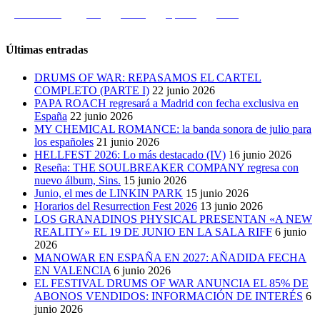
Zero 2 Nothing
zulu
zirrosis
zeporock
zentral
Últimas entradas
DRUMS OF WAR: REPASAMOS EL CARTEL
COMPLETO (PARTE I)
22 junio 2026
PAPA ROACH regresará a Madrid con fecha exclusiva en
España
22 junio 2026
MY CHEMICAL ROMANCE: la banda sonora de julio para
los españoles
21 junio 2026
HELLFEST 2026: Lo más destacado (IV)
16 junio 2026
Reseña: THE SOULBREAKER COMPANY regresa con
nuevo álbum, Sins.
15 junio 2026
Junio, el mes de LINKIN PARK
15 junio 2026
Horarios del Resurrection Fest 2026
13 junio 2026
LOS GRANADINOS PHYSICAL PRESENTAN «A NEW
REALITY» EL 19 DE JUNIO EN LA SALA RIFF
6 junio
2026
MANOWAR EN ESPAÑA EN 2027: AÑADIDA FECHA
EN VALENCIA
6 junio 2026
EL FESTIVAL DRUMS OF WAR ANUNCIA EL 85% DE
ABONOS VENDIDOS: INFORMACIÓN DE INTERÉS
6
junio 2026