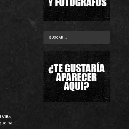
l Viña
 que ha