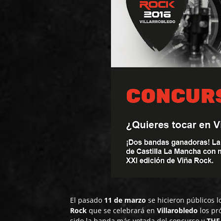
El pasado
11 de marzo
se hicieron públicos l
Rock
que se celebrará en
Villarobledo
los pr
sido la banda más votada del concurso y
THE