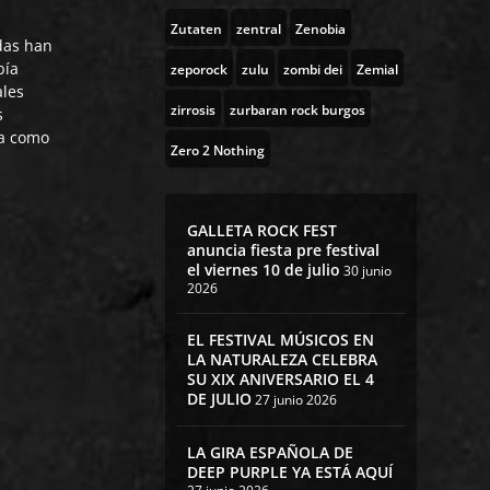
Zutaten
zentral
Zenobia
das han
bía
zeporock
zulu
zombi dei
Zemial
ales
zirrosis
zurbaran rock burgos
s
ea como
Zero 2 Nothing
GALLETA ROCK FEST
anuncia fiesta pre festival
el viernes 10 de julio
30 junio
2026
EL FESTIVAL MÚSICOS EN
LA NATURALEZA CELEBRA
SU XIX ANIVERSARIO EL 4
DE JULIO
27 junio 2026
LA GIRA ESPAÑOLA DE
DEEP PURPLE YA ESTÁ AQUÍ