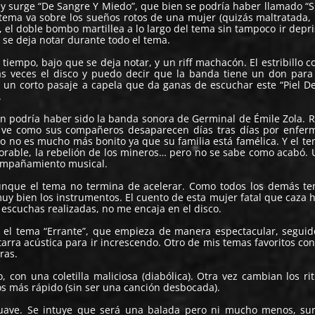
y surge “De Sangre Y Miedo”, que bien se podría haber llamado “Si
 tema va sobre los sueños rotos de una mujer (quizás maltratada,
, el doble bombo martillea a lo largo del tema sin tampoco ir depri
 se deja notar durante todo el tema.
 tiempo, bajo que se deja notar, y un riff machacón. El estribillo c
as veces el disco y puedo decir que la banda tiene un don para
 un corto pasaje a capela que da ganas de escuchar este “Piel D
.
en podría haber sido la banda sonora de Germinal de Émile Zola. Re
ue ve como sus compañeros desaparecen días tras días por enfe
io no es mucho más bonito ya que su familia está famélica. Y el t
xorable, la rebelión de los mineros… pero no se sabe como acabó.
compañamiento musical.
unque el tema no termina de acelerar. Como todos los demás t
uy bien los instrumentos. El cuento de esta mujer fatal que caza
escuchas realizadas, no me encaja en el disco.
e el tema “Errante”, que empieza de manera espectacular, segui
tarra acústica para ir increscendo. Otro de mis temas favoritos con
ras.
 con una coletilla maliciosa (diabólica). Otra vez cambian los ri
s más rápido (sin ser una canción desbocada).
 suave. Se intuye que será una balada pero ni mucho menos, su