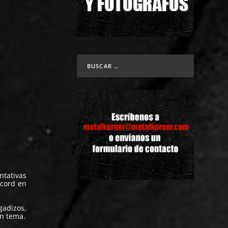
ntativas
ecord en
adizos,
an tema.