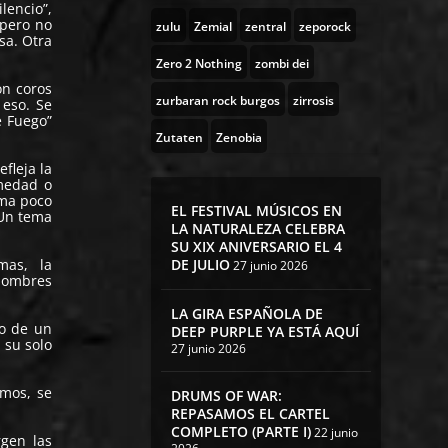
lencio”,
 pero no
zulu
Zemial
zentral
zeporock
sa. Otra
Zero 2 Nothing
zombi dei
on coros
zurbaran rock burgos
zirrosis
 eso. Se
e Fuego”
Zutaten
Zenobia
fleja la
rmedad o
ema poco
EL FESTIVAL MÚSICOS EN
 Un tema
LA NATURALEZA CELEBRA
SU XIX ANIVERSARIO EL 4
emas, la
DE JULIO
27 junio 2026
 hombres
LA GIRA ESPAÑOLA DE
do de un
DEEP PURPLE YA ESTÁ AQUÍ
 su solo
27 junio 2026
tmos, se
DRUMS OF WAR:
REPASAMOS EL CARTEL
COMPLETO (PARTE I)
22 junio
rgen las