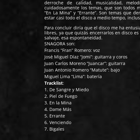
derroche de calidad, musicalidad, melod
cuidadosamente los temas, que son todos m
“En La Mina” y “Errante”. Son temas que d
estar casi todo el disco a medio tempo, inclus
Para concluir diría que el disco me ha entu
libres, ya que quizás encerrarlos en disco es
salvaje, esa espontaneidad.
SNAGORA
son:
Francis “Fran” Romero: voz
José Miguel Díaz “Jomi”: guitarra y coros
Juan Carlos Moreno “Juancar”: guitarra
Juan Antonio Romero “Matute”: bajo
Miguel Lima “Lima”: batería
Tracklist
:
1. De Sangre y Miedo
2. Piel de Fuego
3. En la Mina
4. Dame Más
5. Errante
6. Venciendo
7. Bigales