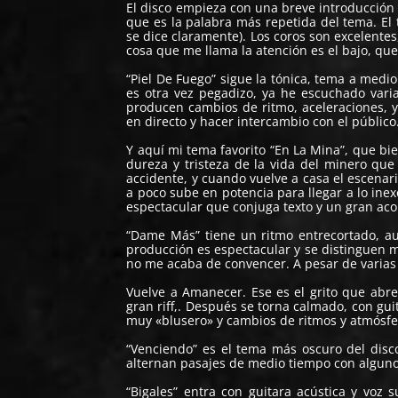
El disco empieza con una breve introducción 
que es la palabra más repetida del tema. El
se dice claramente). Los coros son excelentes
cosa que me llama la atención es el bajo, que
“Piel De Fuego” sigue la tónica, tema a medio
es otra vez pegadizo, ya he escuchado vari
producen cambios de ritmo, aceleraciones, y
en directo y hacer intercambio con el público
Y aquí mi tema favorito “En La Mina”, que bi
dureza y tristeza de la vida del minero q
accidente, y cuando vuelve a casa el escenar
a poco sube en potencia para llegar a lo ine
espectacular que conjuga texto y un gran a
“Dame Más” tiene un ritmo entrecortado, a
producción es espectacular y se distinguen m
no me acaba de convencer. A pesar de varias 
Vuelve a Amanecer. Ese es el grito que abr
gran riff,. Después se torna calmado, con gui
muy «blusero» y cambios de ritmos y atmósfe
“Venciendo” es el tema más oscuro del disco,
alternan pasajes de medio tiempo con alguno
“Bigales” entra con guitara acústica y voz