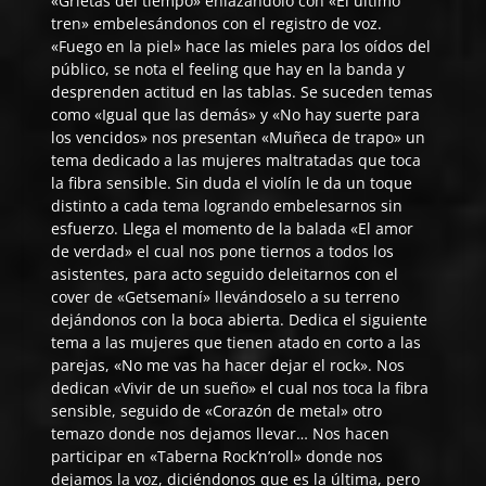
«Grietas del tiempo» enlazándolo con «El último
tren» embelesándonos con el registro de voz.
«Fuego en la piel» hace las mieles para los oídos del
público, se nota el feeling que hay en la banda y
desprenden actitud en las tablas. Se suceden temas
como «Igual que las demás» y «No hay suerte para
los vencidos» nos presentan «Muñeca de trapo» un
tema dedicado a las mujeres maltratadas que toca
la fibra sensible. Sin duda el violín le da un toque
distinto a cada tema logrando embelesarnos sin
esfuerzo. Llega el momento de la balada «El amor
de verdad» el cual nos pone tiernos a todos los
asistentes, para acto seguido deleitarnos con el
cover de «Getsemaní» llevándoselo a su terreno
dejándonos con la boca abierta. Dedica el siguiente
tema a las mujeres que tienen atado en corto a las
parejas, «No me vas ha hacer dejar el rock». Nos
dedican «Vivir de un sueño» el cual nos toca la fibra
sensible, seguido de «Corazón de metal» otro
temazo donde nos dejamos llevar… Nos hacen
participar en «Taberna Rock’n’roll» donde nos
dejamos la voz, diciéndonos que es la última, pero