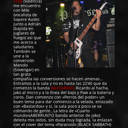
Club
(Valencia)
me encuentro
con Miki
(vocalista de
Sapere Aude)
junto a Adrián
(bajista en
Juglares de
Fuego) así que
me acerco a
saludarles.
También se
une a la
conversión
Manolo
(Sovengar) en
tan grata
compañía las conversiones se hacen amenas…
Entramos a la sala y no es hasta las 22’40 que da
comienzo la banda
BASTARDOS
Ricardo al hacha,
Jako al micro y a la línea del bajo y Paw a la batería y
coros. Dan comienzo con «Perros del poder» un
buen tema para dar comienzo a la velada, enlazado
con «Bastardos» y si, la sala poco a poco se va
colmando de gente…La letra de «Cuarto
mundo»(ABERRUNTO banda anterior de Jako)
deleita mis oídos, sin duda muy lograda, la enlazan
con el cover del tema «Paranoid» (BLACK SABBATH)