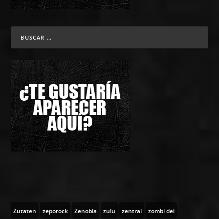
Zutaten
zeporock
Zenobia
zulu
zentral
zombi dei