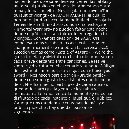
haciendo bien, se sabe desenvolver en las tablas y
meterse al público en el bolsillo bromeando entre
tema y tema con ellos. Nos regalan un cover «The
pursuit of vikings» de AMON AMARTH el cual lo
bordan dejándome con la mandíbula desencajada.
Temas de su último disco como «Final victory» e
«Inmortal Warriors» no pueden faltar está noche
donde el público está totalmente entregado a los
vikingos… Con «Ghost division» de SABATON
embelesan más si cabe a los asistentes, que en
cualquier momento se quiebran las cervicales…Se
suceden temas como «Battle of Asgard», «We’re the
gods of metal» y «Metal march» donde bromean en
cada breve descanso entre canciones. Se les ve
sonreír y disfrutar en el escenario y aunque Wülfgar
dice estar al límite no cesa y sigue con » Raise your
sword». Nos hacen participar en «Brutla battle»
donde con sumo gusto los asistentes dan lo mejor
de sí. Nos han hecho participes de cada canción,
quedando claro que la gente se los sabia y
animaban a la banda en cada momento y estos han
disfrutado de cada instante al igual que el público.
Y aunque nos quedamos con ganas de más y el
público pide otra, hay que dar paso a los
siguientes…