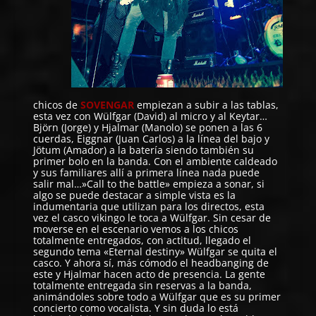
chicos de
SOVENGAR
empiezan a subir a las tablas,
esta vez con Wülfgar (David) al micro y al Keytar…
Björn (Jorge) y Hjalmar (Manolo) se ponen a las 6
cuerdas, Eiggnar (Juan Carlos) a la línea del bajo y
Jötum (Amador) a la batería siendo también su
primer bolo en la banda. Con el ambiente caldeado
y sus familiares allí a primera línea nada puede
salir mal…»Call to the battle» empieza a sonar, si
algo se puede destacar a simple vista es la
indumentaria que utilizan para los directos, esta
vez el casco vikingo le toca a Wülfgar. Sin cesar de
moverse en el escenario vemos a los chicos
totalmente entregados, con actitud, llegado el
segundo tema «Eternal destiny» Wülfgar se quita el
casco. Y ahora sí, más cómodo el headbanging de
este y Hjalmar hacen acto de presencia. La gente
totalmente entregada sin reservas a la banda,
animándoles sobre todo a Wülfgar que es su primer
concierto como vocalista. Y sin duda lo está