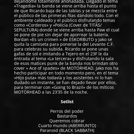
dejándome totalmente anonadada. Llegado el tema
«Tragedia» la banda se viene arriba hasta el punto
de que Ricardo baja de las tablas y se mezcla entre
el público de las primeras filas dándolo todo. Con el
ambiente caldeado y el público disfrutando temas
como «Corderos» y «Policía (Cover de TITÃS/
SEPULTURA) donde se viene arriba hasta Paw el cual
se pone de pie sin dejar de aporrear la batería.
Bordan «Es un crimen » de ESKORBUTO y Jako se
quita la camiseta para ponerse la del Levante C.F.
para celebras su subida. Ricardo se pone unas
gafas de sol e imitando a Tejero en el 23F le da
entrada al tema «La tercera» y disfrutando la sala
de esos matices punk de la banda nos brindan otro
cover » Ace of spades» de MOTÖRHEAD. Jako nos ha
hecho participar en todo momento pero, en el tema
«Hijo puta» más todavía y los asistentes ni lo han
dudado un instante, se han dejado llevar por ellos,
para terminar con «Going to Brazil» de los míticos
MOTÖRHEAD a las 23’35 de la noche.
Setlist
Perros del poder
Bastardos
Queremos cobrar
Cuarto mundo (ABERRUNTO)
Paranoid (BLACK SABBATH)