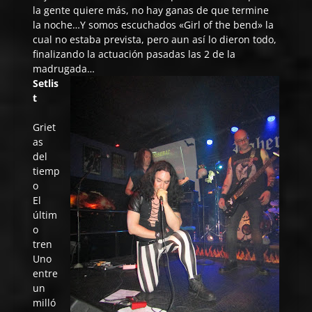
la gente quiere más, no hay ganas de que termine
la noche…Y somos escuchados «Girl of the bend» la
cual no estaba prevista, pero aun así lo dieron todo,
finalizando la actuación pasadas las 2 de la
madrugada…
Setlis
t
Griet
as
del
tiemp
o
El
últim
o
tren
Uno
entre
un
milló