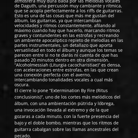
atmósfera muy dura dada por las melodías vocales
de Daguth, una percusión muy cambiante y rítmica,
que se acopla perfectamente a los riffs de guitarras.
Esto es una de las cosas que más me gustan del
álbum, las guitarras, ya que intercambian
velocidades y ritmos constantemente, afilando al
máximo cuando hay que hacerlo, marcando ritmos
graves y contundentes en las estrofas y recreando
un ambiente apocalíptico repleto de melodías en las
partes instrumentales, un detallazo que aporta
versatilidad en todo el álbum y aunque los temas se
parecen entre si no te darás ni cuenta de que has
pasado 20 minutos dentro en otra dimensión.
“Alcoholmessiah (Liturgia cacocharistiae)” es densa,
con aceleraciones entre estrofas, en las que crean
una conexión perfecta con el averno,
intercambiando tonalidades vocales a cual más
oscura.
El cierre lo pone “Extermination By Fire (Ritus
conclusionis)”, uno de los cortes más melódicos del
álbum, con una ambientación pútrida y lóbrega,
una invocación llevada al extremo y de la que
gozaras a cada minuto, con la fuerte presencia del
bajo y el doble bombo, mientras que los ritmos de
guitarra cabalgan sobre las llamas ancestrales del
pecado.