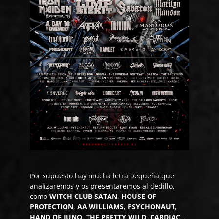
Por supuesto hay mucha letra pequeña que
analizaremos y os presentaremos al dedillo,
como
WITCH CLUB SATAN
,
HOUSE OF
PROTECTION
,
AA WILLIAMS
,
PSYCHONAUT
,
HAND OF JUNO
,
THE PRETTY WILD
,
CARDIAC
…