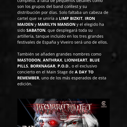
completo, a falta de pequeños detalles como
son los grupos del band contest y su
distribución por días. Solo faltaba un cabeza de
cartel que se uniría a
LIMP BIZKIT
,
IRON
MAIDEN
y
MARILYN MANSON
y el elegido ha
sido
SABATON
, que desplegará toda su
artillería, tanque incluido en los tres grandes
festivales de España y Viveiro será uno de ellos.
También se añaden grandes nombres como
MASTODON
,
ANTHRAX
,
LIONHEART
,
BLUE
PILLS
,
BORKNAGAR
,
P.O.D
., o el exclusivo
concierto en el Main Stage de
A DAY TO
REMEMBER
, uno de los más esperados de esta
edición.