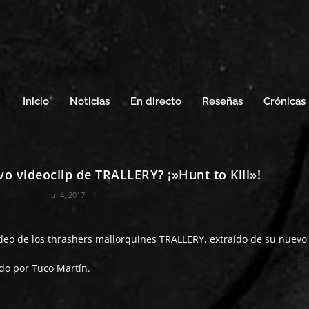
Inicio
Noticias
En directo
Reseñas
Crónicas
vo videoclip de TRALLERY? ¡»Hunt to Kill»!
Jul 4, 2017
deo de los thrashers mallorquines
TRALLERY
, extraído de su nuev
gido por Tuco Martín.