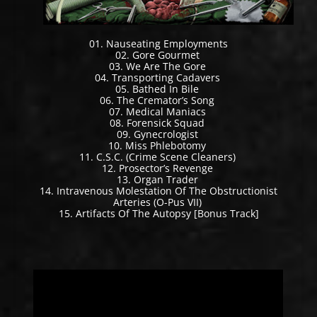
01. Nauseating Employments
02. Gore Gourmet
03. We Are The Gore
04. Transporting Cadavers
05. Bathed In Bile
06. The Cremator’s Song
07. Medical Maniacs
08. Forensick Squad
09. Gynecrologist
10. Miss Phlebotomy
11. C.S.C. (Crime Scene Cleaners)
12. Prosector’s Revenge
13. Organ Trader
14. Intravenous Molestation Of The Obstructionist
Arteries (O-Pus VII)
15. Artifacts Of The Autopsy [Bonus Track]