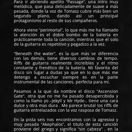
Para ir abriendo apetito “Passage”, una intro muy
melódica, que pasa delicadamente de suave a más
pesada, donde la voz de Tomasz cubre más bien un
segundo plano, dando así un principal
protagonismo al resto de sus compañeros.
Ahora viene “perimortal”, lo que más me ha llamado
la atención es el doble bombo de la batería en
prácticamente toda la canción, mientras que el solo
de la guitarra es repetitivo y pegadizo a la vez.
“Beneath the water”, es la que más se diferencia
con las demás, tiene diversos cambios de tempo.
Riffs de guitarra realmente increíbles y el ritmo
constante y frenético de la batería. Mi favorita del
disco sin lugar a dudas ya que en lo que más me
detengo a escuchar siempre es en la parte
instrumental de las canciones, perfecta para mí.
Pasamos a la que da nombre el disco “Ascension
Gate”, otra que no me ha pasado desapercibida y
como la llamo yo –Jekyll y Mr Hyde-, tiene una cara
dulce y otra mas dura . Me parece brutal los riffs de
guitarra entrelazados con la voz rasposa de Tomasz.
En la pista seis nos encontramos con la agresiva y
muy pesada “Akephalos”, el titulo de esta canción
proviene del griego y significa “sin cabeza” , en la