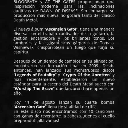
BLOODBATH y AT THE GATES proporcionan una
inspiración moderna para las inclinaciones
auditivas de DAWN OF DISEASE. Sin embargo, su
producción más nueva no gozará tanto del clásico
Death Metal.
El nuevo álbum “
Ascension Gate
”, tiene una manera
diversa con el trabajo cautivador de la guitarra, la
gestión encantadora y los brillantes tonos. Los
tambores y las gigantescas gárgaras de Tomasz
Wisniewski chisporrotean un fuego que forja su
espíritu.
Después de un tiempo de cambios en su alineación,
encontraron su formación final en 2009. Desde
entonces, han lanzado sus monstruosos discos
“
Legends of Brutality
” y “
Crypts Of the Unrotten
” y
más recientemente, establecieron un nuevo
estándar para la escena del Death Metal sueco con
“
Worship The Grave
” que lanzaron hace apenas un
año.
Hoy 11 de agosto lanzan su cuarta bomba
“
Ascension Gate
” llena de vitalidad de riffs.
En este disco nos encontramos con 10 canciones
con ganas de reventarte la cabeza, ¿tienes el cuello
preparado? ¡allá vamos!