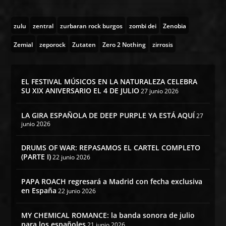
zulu
zentral
zurbaran rock burgos
zombi dei
Zenobia
Zemial
zeporock
Zutaten
Zero 2 Nothing
zirrosis
EL FESTIVAL MÚSICOS EN LA NATURALEZA CELEBRA
SU XIX ANIVERSARIO EL 4 DE JULIO
27 junio 2026
LA GIRA ESPAÑOLA DE DEEP PURPLE YA ESTÁ AQUÍ
27
junio 2026
DRUMS OF WAR: REPASAMOS EL CARTEL COMPLETO
(PARTE I)
22 junio 2026
PAPA ROACH regresará a Madrid con fecha exclusiva
en España
22 junio 2026
MY CHEMICAL ROMANCE: la banda sonora de julio
para los españoles
21 junio 2026