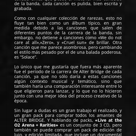
de la banda, cada canción es pulida, bien escrita y
grabada.
Como con cualquier colección de rarezas, esto no
fluye tan bien como un álbum típico, en gran
medida debido a las canciones que salen de
diferentes puntos de la carrera de la banda, sin
embargo, no detiene a canciones como «We do not
care at all»,»Zero», y «Cruel sun» de brillar. Otra
canción que me parece asombrosa, pero cambiando
el estilo más pesado por el de una balada poderosa,
es “Solace”.
Lo único que me gustaría que fuera más aparente
fue el período de la carrera de Alter Bridge de cada
canción, ya que no sólo daría a estas canciones
algún contexto musical y temático, sino que
también haría una comparación interesante entre lo
que eligieron para lanzar, y lo que no lo hicieron
junto con una mejor idea del proceso creativo de la
época.
Sin lugar a dudas es un gran trabajo el realizado, y
un gran pack para comprar todos los amantes de
ALTER BRIDGE. Y hablando de packs,
«Live at the
O2 Arena + Rarities»
es un conjunto de 3 CD, pero
también se puede comprar un pack de edición de
lujo, y edición limitada, que incluye un documental