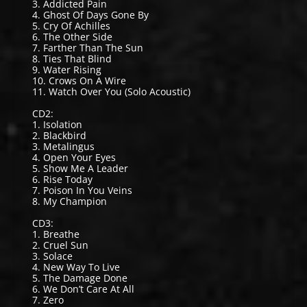
3. Addicted Pain
4. Ghost Of Days Gone By
5. Cry Of Achilles
6. The Other Side
7. Farther Than The Sun
8. Ties That Blind
9. Water Rising
10. Crows On A Wire
11. Watch Over You (Solo Acoustic)
CD2:
1. Isolation
2. Blackbird
3. Metalingus
4. Open Your Eyes
5. Show Me A Leader
6. Rise Today
7. Poison In You Veins
8. My Champion
CD3:
1. Breathe
2. Cruel Sun
3. Solace
4. New Way To Live
5. The Damage Done
6. We Don’t Care At All
7. Zero