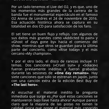
Por un lado tenemos el Live del O2, y es que, uno de
los momentos más grandes de la carrera de la
banda fue el monumental espectáculo en el famoso
O2 Arena de Londres el 24 de noviembre de 2016.
Esa actuación histórica ahora se captura en su
totalidad en dos CD para satisfacción de los fans.
El set tiene un buen flujo y reflujo, con algunos de
sus éxitos más grandes como «Addicted to pain» y
«Ghost of days gone by» hacia el comienzo del
show, mientras que otros se guardan para la última
parte del concierto, como «Rise today» y el más
cercano «My champion».
Y por el otro lado, el disco de rarezas incluye 11
temas. Dos canciones («Cruel sun» y «Solace»)
fueron previamente inéditas y fueron grabadas
durante las sesiones de
«One day remains»
. Hay
siete canciones que solo se estrenan en Japón, junto
con una canción extra de la edición Best Buy de
«The last hero»
.
Al escuchar el material inédito la pregunta
inmediata que surge es ¿Por qué estas canciones se
mantuvieron bajo llave hasta ahora? Aunque parece
claro que la mayoría de las pistas no tienen la
calidad única que posee el material más conocido