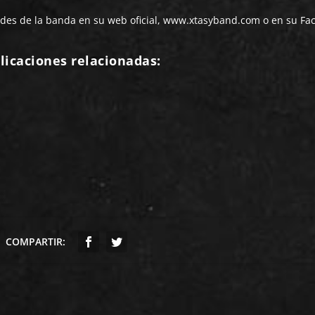
des de la banda en su web oficial,
www.xtasyband.com
o en su Fa
licaciones relacionadas:
COMPARTIR: