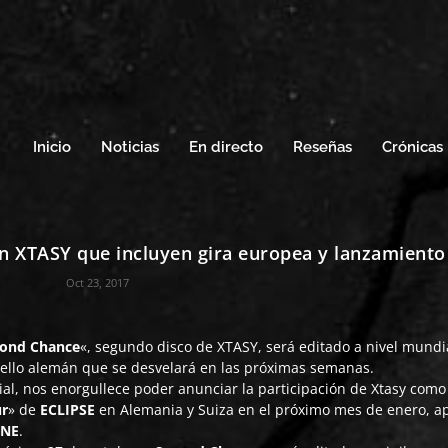
Inicio
Noticias
En directo
Reseñas
Crónicas
n XTASY que incluyen gira europea y lanzamiento
Oct 23, 2017
cond Chance
«, segundo disco de
XTASY
, será editado a nivel mundi
sello alemán que se desvelará en las próximas semanas.
al, nos enorgullece poder anunciar la participación de Xtasy como
r
» de
ECLIPSE
en Alemania y Suiza en el próximo mes de enero, a
INE
.