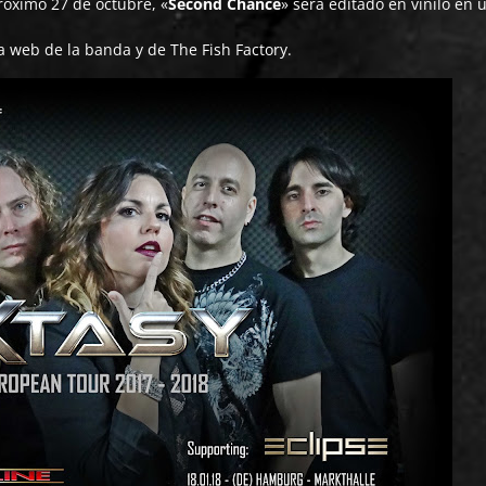
róximo 27 de octubre, «
Second Chance
» será editado en vinilo en 
a web de la banda y de The Fish Factory.