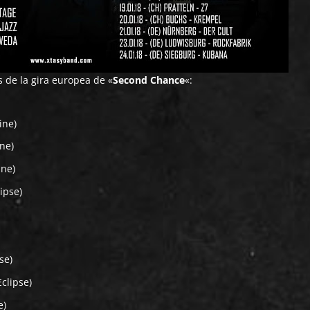
 de la gira europea de «
Second Chance
«:
ine)
ine)
ine)
ipse)
se)
Eclipse)
e)