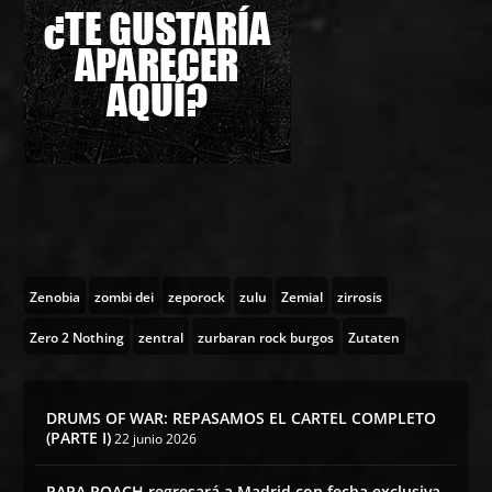
Zenobia
zombi dei
zeporock
zulu
Zemial
zirrosis
Zero 2 Nothing
zentral
zurbaran rock burgos
Zutaten
DRUMS OF WAR: REPASAMOS EL CARTEL COMPLETO
(PARTE I)
22 junio 2026
PAPA ROACH regresará a Madrid con fecha exclusiva