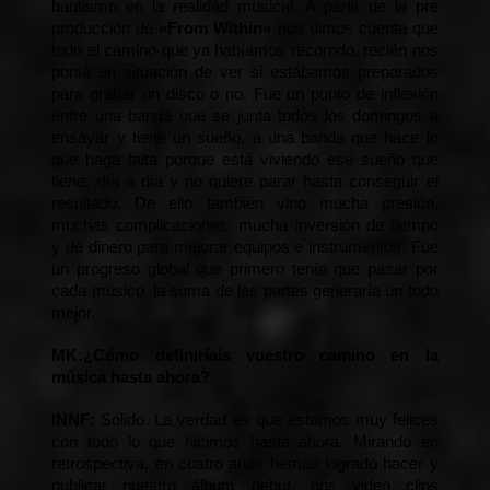
bautismo en la realidad musical. A partir de la pre 
producción de
 «
From Within»
 nos dimos cuenta que 
todo el camino que ya habíamos recorrido, recién nos 
ponía en situación de ver si estábamos preparados 
para grabar un disco o no. Fue un punto de inflexión 
entre una banda que se junta todos los domingos a 
ensayar y tiene un sueño, a una banda que hace lo 
que haga falta porque está viviendo ese sueño que 
tiene, día a día y no quiere parar hasta conseguir el 
resultado. De ello también vino mucha presión, 
muchas complicaciones, mucha inversión de tiempo 
y de dinero para mejorar equipos e instrumentos. Fue 
un progreso global que primero tenía que pasar por 
cada músico, la suma de las partes generaría un todo 
mejor.
MK:
¿Cómo definiríais vuestro camino en la 
música hasta ahora?
INNF:
 Sólido. La verdad es que estamos muy felices 
con todo lo que hicimos hasta ahora. Mirando en 
retrospectiva, en cuatro años hemos logrado hacer y 
publicar nuestro álbum debut, dos video clips 