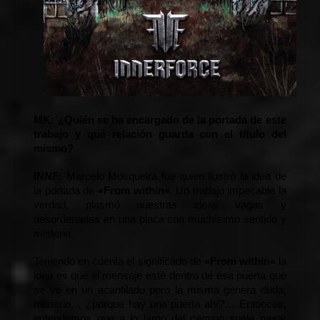
MK:
 ¿Quién se ha encargado de la portada de este 
trabajo y qué relación guarda con el título del 
mismo?
INNF: 
Marcelo Mosqueira fue quien ilustró la idea de 
la portada de 
«
From within
«
.
 Un trabajo impecable la 
verdad, plasmó nuestras ideas vagas y 
desordenadas en una placa con muchísimo sentido y 
misterio.
Teniendo en cuenta el significado de 
«
From within
«
 la 
idea es que el mensaje esté dentro de esa puerta que 
se ve en un acantilado pero la misma genera duda, 
misterio… ¿porque hay una puerta ahí?… Entonces, 
entendemos que a lo largo del camino suele pasar 