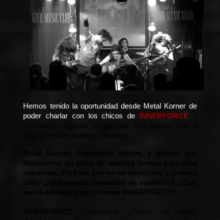
Hemos tenido la oportunidad desde Metal Korner de 
poder charlar con los chicos de 
INNERFORCE
 y 
formularles algunas preguntillas que seguro que a 
más de uno os pueden interesar. 
Metal Korner:
 Encantado chicos, y gracias por 
dedicarnos un poco de vuestro tiempo para esta 
entrevista. Para los que no os conozcan, ¿quienes 
sois? ¿Qué podéis contarnos de vosotros? ¿Cuál 
fue el detonante para formar INNERFORCE?
INNERFORCE:
 ¡¡Buenas!! ¿Cómo va todo? 