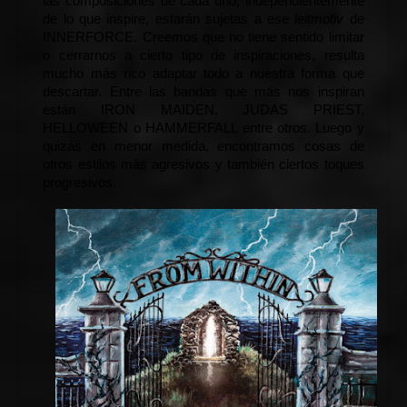
las composiciones de cada uno, independientemente 
de lo que inspire, estarán sujetas a ese 
leitmotiv
 de 
INNERFORCE. Creemos que no tiene sentido limitar 
o cerrarnos a cierto tipo de inspiraciones, resulta 
mucho más rico adaptar todo a nuestra forma que 
descartar. Entre las bandas que más nos inspiran 
están IRON MAIDEN, JUDAS PRIEST, 
HELLOWEEN o HAMMERFALL entre otros. Luego y 
quizás en menor medida, encontramos cosas de 
otros estilos más agresivos y también ciertos toques 
progresivos. 