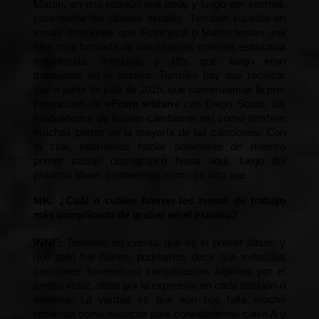
Martín, en una reunión una tarde y luego por internet, 
para definir los últimos detalles. También sucedió en 
varias ocasiones que Francisco o Martin tenían una 
idea muy formada de una canción, con una estructura 
establecida, melodías y riffs que luego eran 
trabajadas en el ensayo. También hay que recalcar 
que a partir de julio de 2015, que comenzamos la pre-
produccion de 
«
From within
«
 con Diego Souto, las 
modalidades de trabajo cambiaron así como también 
muchas partes de la mayoría de las canciones. Con 
lo cual, podríamos hablar solamente de nuestro 
primer trabajo discográfico hasta aquí, luego del 
próximo álbum contaremos cómo se hizo jaja.
M
K:
 ¿Cuál o cuáles fueron los temas de trabajo 
más complicado de grabar en el estudio?
INNF: 
Teniendo en cuenta que es el primer álbum y 
que todo fue nuevo, podríamos decir que todas las 
canciones tuvieron su complicación. Algunas por el 
tempo veloz, otras por la expresión en cada sección o 
melodía. La verdad es que aún nos falta mucho 
recorrido como músicos para considerarnos clase A y 