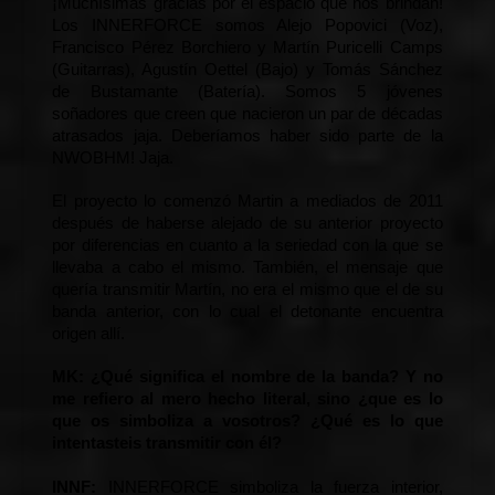
¡Muchísimas gracias por el espacio que nos brindan! 
Los INNERFORCE somos Alejo Popovici (Voz), 
Francisco Pérez Borchiero y Martín Puricelli Camps 
(Guitarras), Agustín Oettel (Bajo) y Tomás Sánchez 
de Bustamante (Batería). Somos 5 jóvenes 
soñadores que creen que nacieron un par de décadas 
atrasados jaja. Deberíamos haber sido parte de la 
NWOBHM! Jaja.
El proyecto lo comenzó Martin a mediados de 2011 
después de haberse alejado de su anterior proyecto 
por diferencias en cuanto a la seriedad con la que se 
llevaba a cabo el mismo. También, el mensaje que 
quería transmitir Martín, no era el mismo que el de su 
banda anterior, con lo cual el detonante encuentra 
origen allí.
M
K:
 ¿Qué significa el nombre de la banda? Y no 
me refiero al mero hecho literal, sino ¿que es lo 
que os simboliza a vosotros? ¿Qué es lo que 
intentasteis transmitir con él?
INNF: 
INNERFORCE simboliza la fuerza interior, 