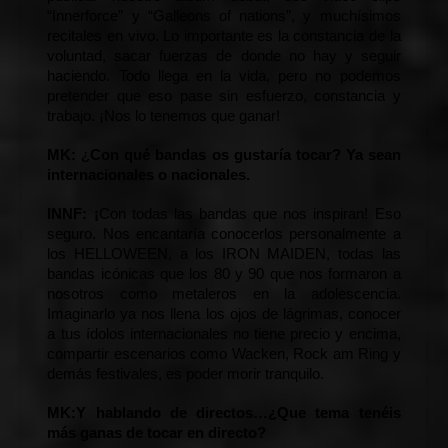
“Innerforce” y “Galleons of nations”, y muchísimos 
recitales en vivo. Lo importante es la constancia de la 
voluntad, sacar fuerzas de donde no hay y seguir 
haciendo. Todo llega en la vida, pero no podemos 
pretender que eso pase sin esfuerzo, constancia y 
trabajo. ¡Nos lo tenemos que ganar!
MK:
 ¿
Con qué bandas os gustaría tocar? Ya sean 
internacionales o nacionales.
INNF: ¡
Con todas las bandas que nos inspiran! Eso 
seguro. Nos encantaría conocerlos personalmente a 
los HELLOWEEN, a los IRON MAIDEN, todas las 
bandas icónicas que los 80 y 90 que nos formaron a 
nosotros como metaleros en la adolescencia. 
Imaginarlo ya nos llena los ojos de lágrimas, conocer 
a tus ídolos internacionales no tiene precio y encima, 
compartir escenarios como Wacken, Rock am Ring y 
demás festivales, es poder morir tranquilo.
MK:
Y hablando de directos…¿Que tema 
tenéis
más ganas de tocar en directo?