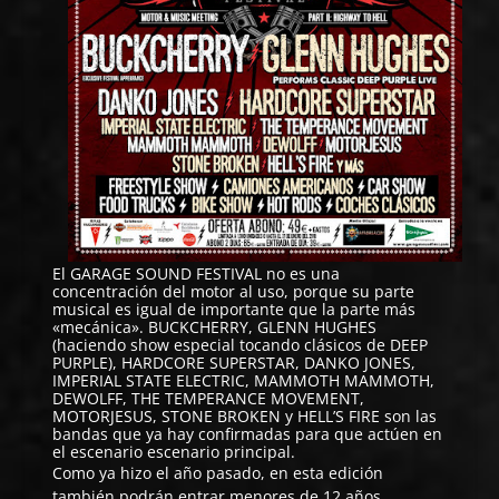
El GARAGE SOUND FESTIVAL no es una
concentración del motor al uso, porque su parte
musical es igual de importante que la parte más
«mecánica».
BUCKCHERRY
,
GLENN HUGHES
(haciendo show especial tocando clásicos de DEEP
PURPLE),
HARDCORE SUPERSTAR
,
DANKO JONES
,
IMPERIAL STATE ELECTRIC
,
MAMMOTH MAMMOTH
,
DEWOLFF, THE TEMPERANCE MOVEMENT,
MOTORJESUS, STONE BROKEN y HELL’S FIRE son las
bandas que ya hay confirmadas para que actúen en
el escenario escenario principal.
Como ya hizo el año pasado, en esta edición
también podrán entrar menores de 12 años